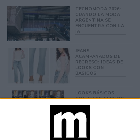
TECNOMODA 2026:
CUANDO LA MODA
ARGENTINA SE
ENCUENTRA CON LA
IA
JEANS
ACAMPANADOS DE
REGRESO: IDEAS DE
LOOKS CON
BÁSICOS
LOOKS BÁSICOS
CON JEANS ANCHOS
PARA CERRAR EL
INVIERNO 2026