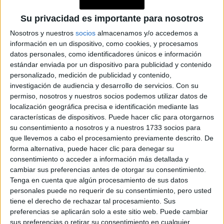
El director creativo de Balenciaga trató de escapar a la
Su privacidad es importante para nosotros
herencia que puso en valor en enero en su primera
Nosotros y nuestros
socios
almacenamos y/o accedemos a
colección de Alta Costura e indagar más en su instinto.
información en un dispositivo, como cookies, y procesamos
datos personales, como identificadores únicos e información
estándar enviada por un dispositivo para publicidad y contenido
personalizado, medición de publicidad y contenido,
investigación de audiencia y desarrollo de servicios.
Con su
permiso, nosotros y nuestros socios podemos utilizar datos de
localización geográfica precisa e identificación mediante las
características de dispositivos. Puede hacer clic para otorgarnos
su consentimiento a nosotros y a nuestros 1733 socios para
que llevemos a cabo el procesamiento previamente descrito. De
forma alternativa, puede hacer clic para denegar su
consentimiento o acceder a información más detallada y
cambiar sus preferencias antes de otorgar su consentimiento.
Tenga en cuenta que algún procesamiento de sus datos
personales puede no requerir de su consentimiento, pero usted
tiene el derecho de rechazar tal procesamiento. Sus
preferencias se aplicarán solo a este sitio web. Puede cambiar
sus preferencias o retirar su consentimiento en cualquier