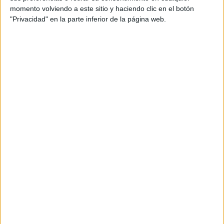
momento volviendo a este sitio y haciendo clic en el botón
"Privacidad" en la parte inferior de la página web.
BALENCIAGA PRESENTÓ SU COLECCIÓN DE ALTA COSTURA CON
NICOLE KIDMAN, KIM KARDASHIAN Y NAOMI CAMPBELL COMO
MUSAS
"He querido mirar menos y sentir más", añadió el
reconocido diseñador.