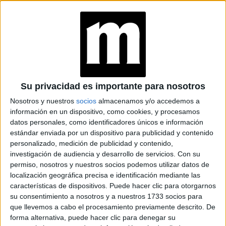
verde oliva o militar
Los colores tierra,
y estampados a
favoritos para el
cuadros, han sido por décadas los
otoño,
prendas
a buscar en el guardarropas esas
Su privacidad es importante para nosotros
atemporales
que cada año regresan en esta estación.
Nosotros y nuestros
socios
almacenamos y/o accedemos a
información en un dispositivo, como cookies, y procesamos
GALERÍA DE IMÁGENES
datos personales, como identificadores únicos e información
estándar enviada por un dispositivo para publicidad y contenido
personalizado, medición de publicidad y contenido,
investigación de audiencia y desarrollo de servicios.
Con su
permiso, nosotros y nuestros socios podemos utilizar datos de
localización geográfica precisa e identificación mediante las
características de dispositivos. Puede hacer clic para otorgarnos
su consentimiento a nosotros y a nuestros 1733 socios para
que llevemos a cabo el procesamiento previamente descrito. De
forma alternativa, puede hacer clic para denegar su