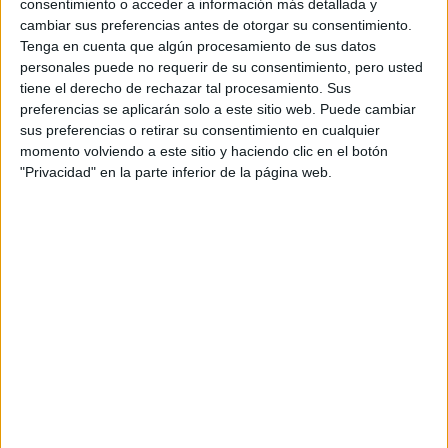
Accedé a los beneficios para suscriptores
consentimiento o acceder a información más detallada y
cambiar sus preferencias antes de otorgar su consentimiento.
Contenidos exclusivos
Tenga en cuenta que algún procesamiento de sus datos
Sorteos
personales puede no requerir de su consentimiento, pero usted
Descuentos en publicaciones
tiene el derecho de rechazar tal procesamiento. Sus
preferencias se aplicarán solo a este sitio web. Puede cambiar
Participación en los eventos organizados por
sus preferencias o retirar su consentimiento en cualquier
Editorial Perfil.
momento volviendo a este sitio y haciendo clic en el botón
"Privacidad" en la parte inferior de la página web.
Suscribite ahora
COMPARTÍ ESTA NOTA
EN ESTA NOTA
EVENTOS:
BAFWEEK
TEMAS:
MARRÓN
COLORES TIERRA
CUADROS