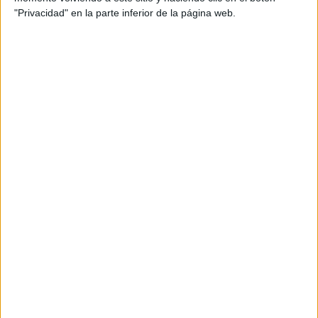
se ve más uniforme
. Es como si el rostro recibiera un
"Privacidad" en la parte inferior de la página web.
filtro de belleza sin necesidad de maquillaje.
ANDREA FRIGERIO A SUS 63 AÑOS ENCUENTRA UN BALANCE
ENTRE CUIDADO Y BIENESTAR
LA MEJOR CREMA ES EL DESCANSO