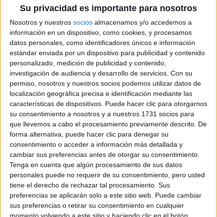
CÓMO LAS MUSAS
Su privacidad es importante para nosotros
SEXUALIZADAS DE
HOLLYWOOD
Nosotros y nuestros
socios
almacenamos y/o accedemos a
ALCANZARON UN
información en un dispositivo, como cookies, y procesamos
‘NUEVO AUGE’
datos personales, como identificadores únicos e información
DESPUÉS DE LOS 50
estándar enviada por un dispositivo para publicidad y contenido
personalizado, medición de publicidad y contenido,
ANDREA FRIGERIO Y
investigación de audiencia y desarrollo de servicios.
Con su
SU HIJA SE LUCEN
permiso, nosotros y nuestros socios podemos utilizar datos de
CON SUS
localización geográfica precisa e identificación mediante las
MAXIVESTIDOS
características de dispositivos. Puede hacer clic para otorgarnos
PLAYEROS EN EL
su consentimiento a nosotros y a nuestros 1731 socios para
FESTIVAL DE CINE
que llevemos a cabo el procesamiento previamente descrito. De
DE JOSÉ IGNACIO
forma alternativa, puede hacer clic para denegar su
consentimiento o acceder a información más detallada y
cambiar sus preferencias antes de otorgar su consentimiento.
Tenga en cuenta que algún procesamiento de sus datos
Una
piel
descansada habla de un estilo de vida que
personales puede no requerir de su consentimiento, pero usted
prioriza el bienestar. Los expertos coinciden en que, al
tiene el derecho de rechazar tal procesamiento. Sus
dormir las famosas ocho horas, se reduce visiblemente la
preferencias se aplicarán solo a este sitio web. Puede cambiar
las ojeras se atenúan y el tono de la piel
inflamación,
sus preferencias o retirar su consentimiento en cualquier
momento volviendo a este sitio y haciendo clic en el botón