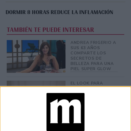
DORMIR 8 HORAS REDUCE LA INFLAMACIÓN
TAMBIÉN TE PUEDE INTERESAR
ANDREA FRIGERIO A
SUS 63 AÑOS
COMPARTE LOS
SECRETOS DE
BELLEZA PARA UNA
PIEL SUPER GLOW
EL LOOK PARA
MAYORES DE 60 CON
REMERA QUE
JULIANNE MOORE
LLEVÓ A OTRO
NIVEL
LA REVANCHA DE
LAS SEX SYMBOLS: