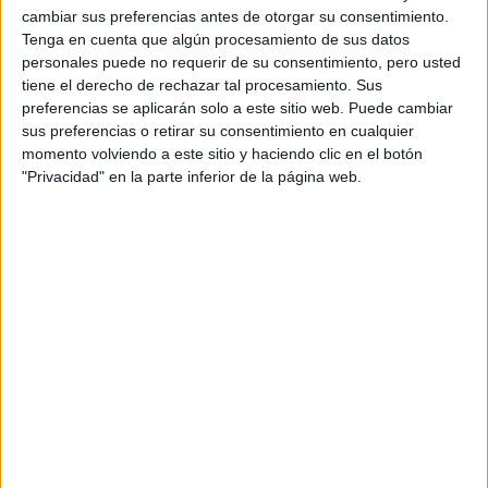
cambiar sus preferencias antes de otorgar su consentimiento.
Tenga en cuenta que algún procesamiento de sus datos
personales puede no requerir de su consentimiento, pero usted
¿Cómo te llevas con las redes?
tiene el derecho de rechazar tal procesamiento. Sus
Genial: hacen el mundo más lindo y lo cambian todo.
preferencias se aplicarán solo a este sitio web. Puede cambiar
sus preferencias o retirar su consentimiento en cualquier
momento volviendo a este sitio y haciendo clic en el botón
¿Qué sentís sobre el compromiso que tiene la mujer
"Privacidad" en la parte inferior de la página web.
en la sociedad?
Yo soy feminista dese los 12 años, vengo de una familia
donde mandaron más las mujeres que los hombres, de
hecho fueron más ricas y nunca se sometieron.
TAMBIÉN TE PUEDE
INTERESAR: POPTOPIA: LOS BOLSOS QUE
TENÉS QUE TENER ESTA TEMPORADA