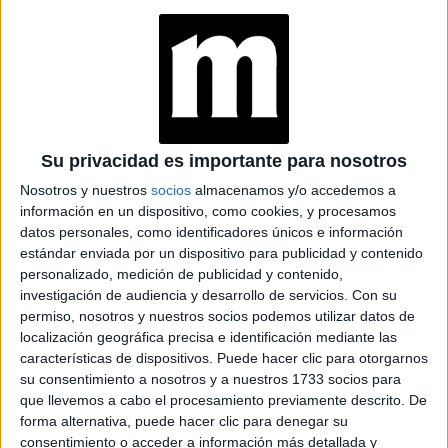
IA
JEANS
ACAMPANADOS DE
REGRESO: IDEAS DE
LOOKS CON
BÁSICOS
Su privacidad es importante para nosotros
Nosotros y nuestros
socios
almacenamos y/o accedemos a
información en un dispositivo, como cookies, y procesamos
datos personales, como identificadores únicos e información
¿Qué te hace feliz?
estándar enviada por un dispositivo para publicidad y contenido
personalizado, medición de publicidad y contenido,
Mi trabajo, mis hijos, la comida, mis perros, la gente del
investigación de audiencia y desarrollo de servicios.
Con su
campo y las personas inteligentes.
permiso, nosotros y nuestros socios podemos utilizar datos de
localización geográfica precisa e identificación mediante las
características de dispositivos. Puede hacer clic para otorgarnos
su consentimiento a nosotros y a nuestros 1733 socios para
TAMBIÉN TE PUEDE INTERESAR: OLVÍDATE
que llevemos a cabo el procesamiento previamente descrito. De
DEL NEGRO: LOS ZAPATOS SE LLEVAN CON
forma alternativa, puede hacer clic para denegar su
COLOR, PRINT Y TEXTURAS
consentimiento o acceder a información más detallada y