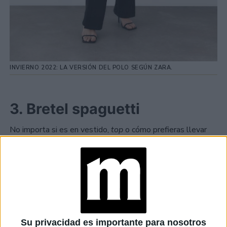
INVIERNO 2022: LA VERSIÓN DEL POLO SEGÚN ZARA.
3. Bretel spaguetti
No importa si es en vestido,
top
o cómo prefieras llevar
esta
micro trend
, pero esta temporada, los "breteles"
finitos del tipo "spaguetti" son los más deseados.
Su privacidad es importante para nosotros