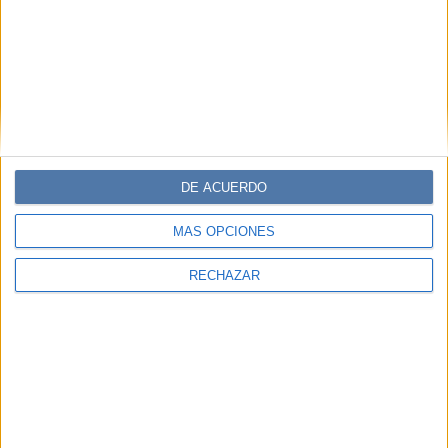
INVIERNO 2022: BOTA ACORDONADA BY ZARA PARA ADAPTAR AL
DE ACUERDO
ESTILO GRUNGE.
MÁS OPCIONES
RECHAZAR