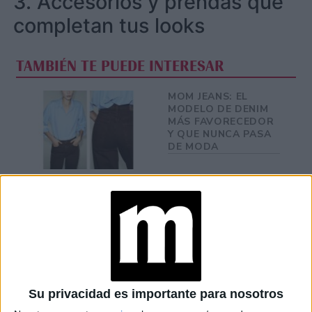
3. Accesorios y prendas que
completan tus looks
TAMBIÉN TE PUEDE INTERESAR
MOM JEANS: EL
MODELO DE DENIM
MÁS FAVORECEDOR
Y QUE NUNCA PASA
DE MODA
TECNOMODA 2026:
CUANDO LA MODA
ARGENTINA SE
ENCUENTRA CON LA
IA
JEANS
Su privacidad es importante para nosotros
ACAMPANADOS DE
REGRESO: IDEAS DE