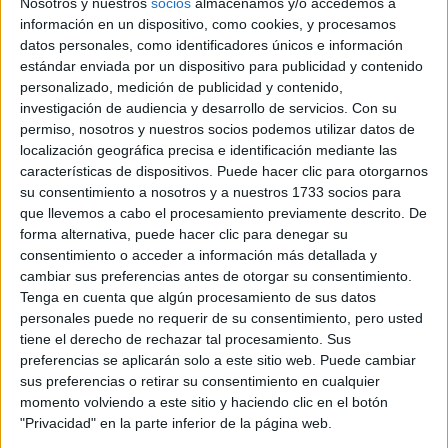
Nosotros y nuestros
socios
almacenamos y/o accedemos a
LOOKS CON
información en un dispositivo, como cookies, y procesamos
BÁSICOS
datos personales, como identificadores únicos e información
estándar enviada por un dispositivo para publicidad y contenido
personalizado, medición de publicidad y contenido,
LOOKS BÁSICOS
investigación de audiencia y desarrollo de servicios.
Con su
CON JEANS ANCHOS
permiso, nosotros y nuestros socios podemos utilizar datos de
PARA CERRAR EL
INVIERNO 2026
localización geográfica precisa e identificación mediante las
características de dispositivos. Puede hacer clic para otorgarnos
su consentimiento a nosotros y a nuestros 1733 socios para
que llevemos a cabo el procesamiento previamente descrito. De
forma alternativa, puede hacer clic para denegar su
consentimiento o acceder a información más detallada y
El verano no está completo sin los accesorios y prendas
cambiar sus preferencias antes de otorgar su consentimiento.
que dan el toque final a tus outfits. Este año, las
Tenga en cuenta que algún procesamiento de sus datos
personales puede no requerir de su consentimiento, pero usted
sombreros de ala ancha
promociones incluyen desde
tiene el derecho de rechazar tal procesamiento. Sus
para protegerse del sol hasta sandalias planas que
preferencias se aplicarán solo a este sitio web. Puede cambiar
combinan con todo
. Además, los kimonos ligeros y las
sus preferencias o retirar su consentimiento en cualquier
momento volviendo a este sitio y haciendo clic en el botón
salidas de baño son perfectos para cubrirte con estilo
"Privacidad" en la parte inferior de la página web.
mientras paseas por la playa.