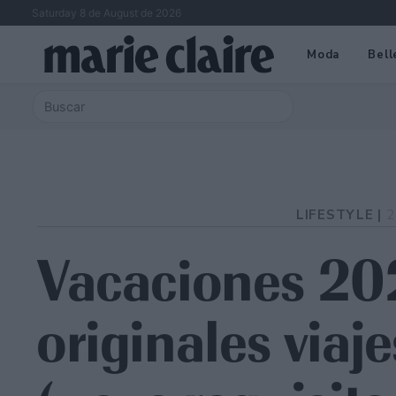
Saturday 8 de August de 2026
Moda
Bell
LIFESTYLE |
2
Vacaciones 202
originales viaj