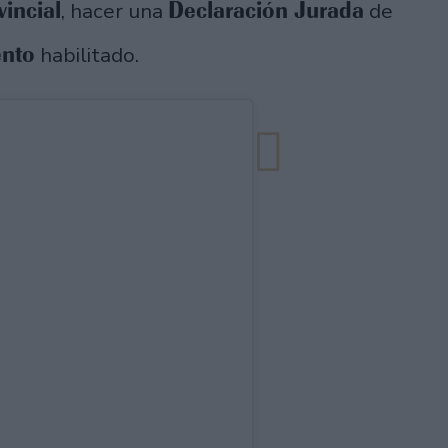
incial
Declaración Jurada
, hacer una
de
ento
habilitado.