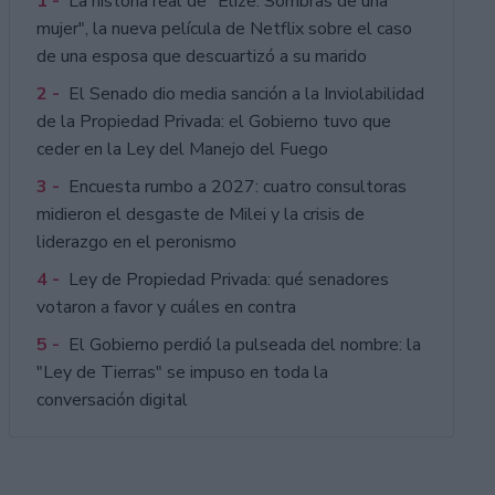
1 -
La historia real de "Elize: Sombras de una
mujer", la nueva película de Netflix sobre el caso
de una esposa que descuartizó a su marido
2 -
El Senado dio media sanción a la Inviolabilidad
de la Propiedad Privada: el Gobierno tuvo que
ceder en la Ley del Manejo del Fuego
3 -
Encuesta rumbo a 2027: cuatro consultoras
midieron el desgaste de Milei y la crisis de
liderazgo en el peronismo
4 -
Ley de Propiedad Privada: qué senadores
votaron a favor y cuáles en contra
5 -
El Gobierno perdió la pulseada del nombre: la
"Ley de Tierras" se impuso en toda la
conversación digital