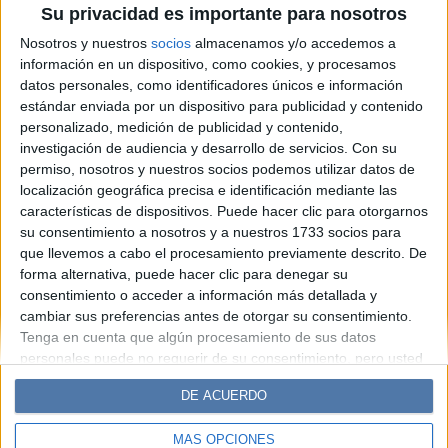
Su privacidad es importante para nosotros
técnico y chic de Juliana
Nosotros y nuestros
socios
almacenamos y/o accedemos a
Awada
información en un dispositivo, como cookies, y procesamos
datos personales, como identificadores únicos e información
estándar enviada por un dispositivo para publicidad y contenido
Espacio Publicitario
personalizado, medición de publicidad y contenido,
investigación de audiencia y desarrollo de servicios.
Con su
permiso, nosotros y nuestros socios podemos utilizar datos de
localización geográfica precisa e identificación mediante las
características de dispositivos. Puede hacer clic para otorgarnos
su consentimiento a nosotros y a nuestros 1733 socios para
que llevemos a cabo el procesamiento previamente descrito. De
forma alternativa, puede hacer clic para denegar su
consentimiento o acceder a información más detallada y
cambiar sus preferencias antes de otorgar su consentimiento.
Diario Perfil
Caras
Noticias
Fortuna
Tenga en cuenta que algún procesamiento de sus datos
personales puede no requerir de su consentimiento, pero usted
Hombre
Weekend
Parabrisas
Supercampo
tiene el derecho de rechazar tal procesamiento. Sus
Look
Luz
Mía
Lunateen
Break
BATimes
DE ACUERDO
preferencias se aplicarán solo a este sitio web. Puede cambiar
sus preferencias o retirar su consentimiento en cualquier
MÁS OPCIONES
momento volviendo a este sitio y haciendo clic en el botón