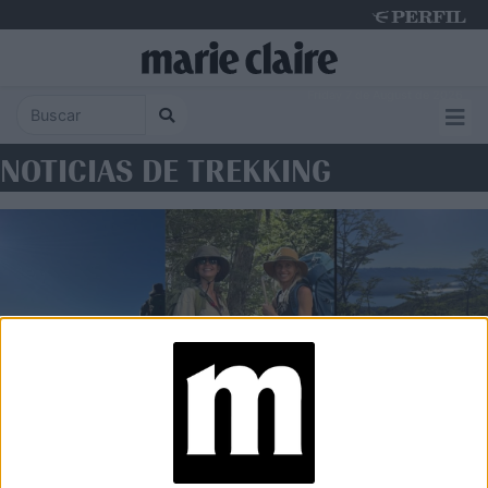
Friday 7 de August de 2026
NOTICIAS DE TREKKING
MODA
Montañas y moda: el outfit