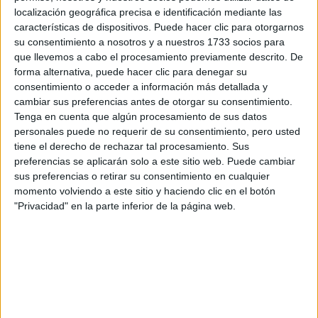
MANIFESTAR LA
localización geográfica precisa e identificación mediante las
TÉCNICA QUE
características de dispositivos. Puede hacer clic para otorgarnos
LOGRA
su consentimiento a nosotros y a nuestros 1733 socios para
MATERIALIZAR LOS
DESEOS MÁS
que llevemos a cabo el procesamiento previamente descrito. De
PROFUNDOS
forma alternativa, puede hacer clic para denegar su
consentimiento o acceder a información más detallada y
cambiar sus preferencias antes de otorgar su consentimiento.
Tenga en cuenta que algún procesamiento de sus datos
personales puede no requerir de su consentimiento, pero usted
Buenos Aires 2,9 millones de
En 2019, arribaron a
tiene el derecho de rechazar tal procesamiento. Sus
turistas internacionales
y 6,9 millones de turistas
preferencias se aplicarán solo a este sitio web. Puede cambiar
U$S 2.484 millones de
sus preferencias o retirar su consentimiento en cualquier
nacionales que dejaron unos
momento volviendo a este sitio y haciendo clic en el botón
gasto total.
Actualmente, Visit Buenos Aires busca
"Privacidad" en la parte inferior de la página web.
recuperar gradualmente este flujo en pos de impulsar el
desarrollo y el crecimiento futuro de Buenos Aires como
destino.
Para ello, en primer lugar se elaboraron en conjunto con el
protocolos de seguridad e higiene
sector privado los
,