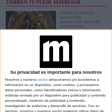
TAMBIÉN TE PUEDE INTERESAR
CÓMO ALIVIAR EL
MALESTAR
DIGESTIVO DESPUÉS
DE EXCESOS
ALIMENTICIOS
EN QUE FASE LUNAR
SE DEBE CORTAR EL
PELO Y COMO
INFLUYE SU
GRAVEDAD
Su privacidad es importante para nosotros
Nosotros y nuestros
socios
almacenamos y/o accedemos a
BRAVADO RECIBIÓ A
NANÍ: UNA CENA DE
información en un dispositivo, como cookies, y procesamos
COCINA ARMENIA Y
datos personales, como identificadores únicos e información
VINOS KARAS
estándar enviada por un dispositivo para publicidad y contenido
personalizado, medición de publicidad y contenido,
investigación de audiencia y desarrollo de servicios.
Con su
permiso, nosotros y nuestros socios podemos utilizar datos de