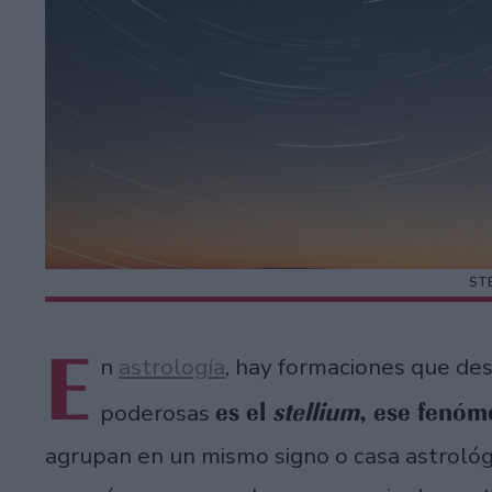
ST
E
n
astrología
, hay formaciones que des
es el
stellium
, ese fenó
poderosas
agrupan en un mismo signo o casa astrológ