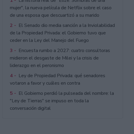
1 -
La historia real de "Elize: Sombras de una
mujer", la nueva película de Netflix sobre el caso
de una esposa que descuartizó a su marido
2 -
El Senado dio media sanción a la Inviolabilidad
de la Propiedad Privada: el Gobierno tuvo que
ceder en la Ley del Manejo del Fuego
3 -
Encuesta rumbo a 2027: cuatro consultoras
midieron el desgaste de Milei y la crisis de
liderazgo en el peronismo
4 -
Ley de Propiedad Privada: qué senadores
votaron a favor y cuáles en contra
5 -
El Gobierno perdió la pulseada del nombre: la
"Ley de Tierras" se impuso en toda la
conversación digital