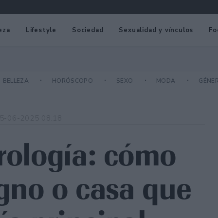
eza
Lifestyle
Sociedad
Sexualidad y vínculos
Fo
BELLEZA
HORÓSCOPO
SEXO
MODA
GÉNE
5-06-2025 08:18
trología: cómo
signo o casa que