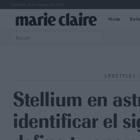
Saturday 8 de August de 2026
Moda
Bell
LIFESTYLE |
2
Stellium en as
identificar el 