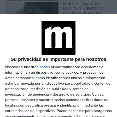
MINDFUL WALKING:
MEDITAR MIENTRAS
CAMINAS PARA UNA
CONEXIÓN ENTRE
MENTE Y CUERPO
Sensibilidad a los detalles:
Perciben matices y
sutilezas que otros podrían pasar por alto, lo que las hace
Su privacidad es importante para nosotros
excelentes observadoras.
Nosotros y nuestros
socios
almacenamos y/o accedemos a
información en un dispositivo, como cookies, y procesamos
Reacciones intensas a estímulos artísticos:
Música,
datos personales, como identificadores únicos e información
arte y otras formas de expresión creativa pueden evocar
estándar enviada por un dispositivo para publicidad y contenido
respuestas emocionales profundas en las PAS.
personalizado, medición de publicidad y contenido,
investigación de audiencia y desarrollo de servicios.
Con su
¿Cómo sabes si sos una
permiso, nosotros y nuestros socios podemos utilizar datos de
localización geográfica precisa e identificación mediante las
persona altamente sensible?
características de dispositivos. Puede hacer clic para otorgarnos
su consentimiento a nosotros y a nuestros 1733 socios para