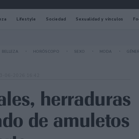
eza
Lifestyle
Sociedad
Sexualidad y vínculos
Fo
BELLEZA
HORÓSCOPO
SEXO
MODA
GÉNE
3-06-2026 16:42
tales, herraduras
cado de amuletos