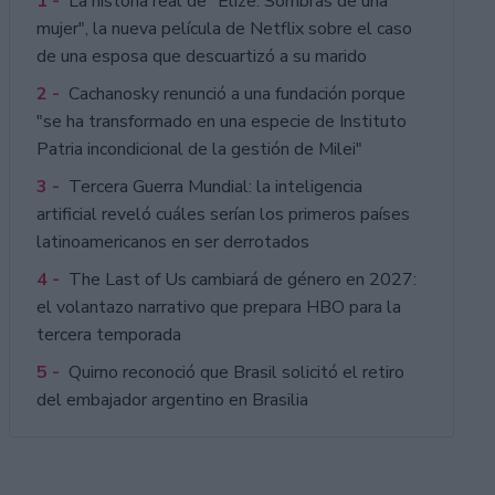
1 -
La historia real de "Elize: Sombras de una
mujer", la nueva película de Netflix sobre el caso
de una esposa que descuartizó a su marido
2 -
Cachanosky renunció a una fundación porque
"se ha transformado en una especie de Instituto
Patria incondicional de la gestión de Milei"
3 -
Tercera Guerra Mundial: la inteligencia
artificial reveló cuáles serían los primeros países
latinoamericanos en ser derrotados
4 -
The Last of Us cambiará de género en 2027:
el volantazo narrativo que prepara HBO para la
tercera temporada
5 -
Quirno reconoció que Brasil solicitó el retiro
del embajador argentino en Brasilia