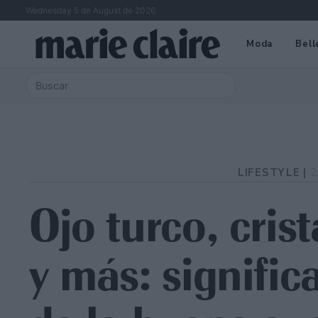
Wednesday 5 de August de 2026
Moda
Bell
LIFESTYLE |
2
Ojo turco, cris
y más: signifi