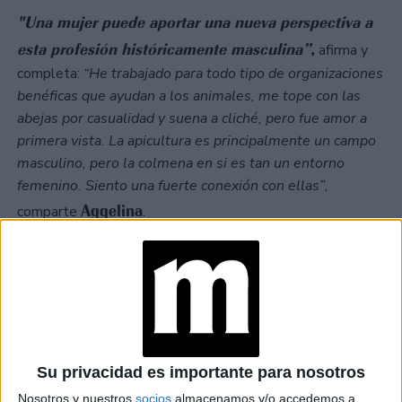
"Una mujer puede aportar una nueva perspectiva a
esta profesión históricamente masculina”
,
afirma y
completa:
“He trabajado para todo tipo de organizaciones
benéficas que ayudan a los animales, me tope con las
abejas por casualidad y suena a cliché, pero fue amor a
primera vista. La apicultura es principalmente un campo
masculino, pero la colmena en si es tan un entorno
femenino. Siento una fuerte conexión con ellas”
,
Aggelina
comparte
.
Su privacidad es importante para nosotros
Nosotros y nuestros
socios
almacenamos y/o accedemos a