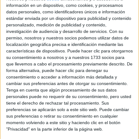
información en un dispositivo, como cookies, y procesamos
datos personales, como identificadores únicos e información
estándar enviada por un dispositivo para publicidad y contenido
MUJERES POR LAS ABEJAS
personalizado, medición de publicidad y contenido,
investigación de audiencia y desarrollo de servicios.
Con su
En efecto, es difícil imaginar una sociedad más femenina
permiso, nosotros y nuestros socios podemos utilizar datos de
que las colmenas. La abeja limpiadora, la abeja nodriza, la
localización geográfica precisa e identificación mediante las
abeja guardiana, la abeja albañil, la abeja ventiladora, la
características de dispositivos. Puede hacer clic para otorgarnos
abeja exploradora y la abeja recolectora son parte
su consentimiento a nosotros y a nuestros 1733 socios para
que llevemos a cabo el procesamiento previamente descrito. De
esencial de cualquier colmena.
“Es así como si tuviéramos
forma alternativa, puede hacer clic para denegar su
un equipo de superheroínas reuniendo sus fuerzas para
consentimiento o acceder a información más detallada y
salvar el equilibrio de la biodiversidad, mientras nos da
cambiar sus preferencias antes de otorgar su consentimiento.
el regalo de la deliciosa y curativa miel”
. La abeja macho
Tenga en cuenta que algún procesamiento de sus datos
es sostenida y alimentada por las abejas obreras hasta
personales puede no requerir de su consentimiento, pero usted
tiene el derecho de rechazar tal procesamiento. Sus
que se completa su función reproductiva. Después de eso,
preferencias se aplicarán solo a este sitio web. Puede cambiar
las obreras expulsan a estos machos ahora inútiles de sus
sus preferencias o retirar su consentimiento en cualquier
colmenas. En su mayoría mueren por exposición, frio o
momento volviendo a este sitio y haciendo clic en el botón
iniciación.
"Privacidad" en la parte inferior de la página web.