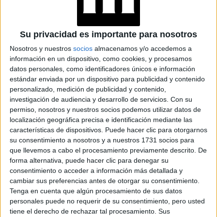
Leo
: 02, 41, 77
Su privacidad es importante para nosotros
Nosotros y nuestros
socios
almacenamos y/o accedemos a
Virgo
: 18, 19, 24
información en un dispositivo, como cookies, y procesamos
datos personales, como identificadores únicos e información
Libra
: 12, 16, 28
estándar enviada por un dispositivo para publicidad y contenido
personalizado, medición de publicidad y contenido,
investigación de audiencia y desarrollo de servicios.
Con su
permiso, nosotros y nuestros socios podemos utilizar datos de
Escorpio
: 06, 14, 17
localización geográfica precisa e identificación mediante las
características de dispositivos. Puede hacer clic para otorgarnos
Sagitario
:11, 29, 34
su consentimiento a nosotros y a nuestros 1731 socios para
que llevemos a cabo el procesamiento previamente descrito. De
forma alternativa, puede hacer clic para denegar su
Capricornio
: 10, 30, 35
consentimiento o acceder a información más detallada y
cambiar sus preferencias antes de otorgar su consentimiento.
Tenga en cuenta que algún procesamiento de sus datos
Acuario
: 04, 23, 38
personales puede no requerir de su consentimiento, pero usted
tiene el derecho de rechazar tal procesamiento. Sus