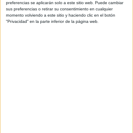
Piscis
: 08, 20, 74
preferencias se aplicarán solo a este sitio web. Puede cambiar
sus preferencias o retirar su consentimiento en cualquier
momento volviendo a este sitio y haciendo clic en el botón
"Privacidad" en la parte inferior de la página web.
GALERÍA DE IMÁGENES
Accedé a los beneficios para suscriptores
Contenidos exclusivos
Sorteos
Descuentos en publicaciones
Participación en los eventos organizados por