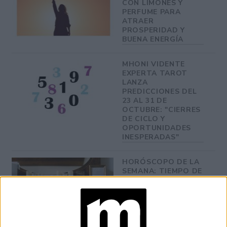
CON LIMONES Y
PERFUME PARA
ATRAER
PROSPERIDAD Y
BUENA ENERGÍA
MHONI VIDENTE
EXPERTA TAROT
LANZA
PREDICCIONES DEL
23 AL 31 DE
OCTUBRE: "CIERRES
DE CICLO Y
OPORTUNIDADES
INESPERADAS"
HORÓSCOPO DE LA
SEMANA: TIEMPO DE
SOLTAR EL
CONTROL Y VOLVER
A ANIMARSE A MÁS