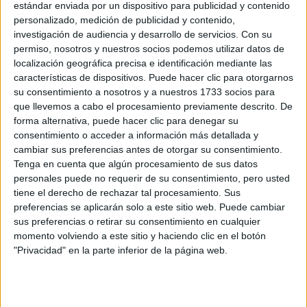
Descuentos en publicaciones
estándar enviada por un dispositivo para publicidad y contenido
personalizado, medición de publicidad y contenido,
Participación en los eventos organizados por
investigación de audiencia y desarrollo de servicios.
Con su
Editorial Perfil.
permiso, nosotros y nuestros socios podemos utilizar datos de
localización geográfica precisa e identificación mediante las
Suscribite ahora
características de dispositivos. Puede hacer clic para otorgarnos
su consentimiento a nosotros y a nuestros 1733 socios para
que llevemos a cabo el procesamiento previamente descrito. De
forma alternativa, puede hacer clic para denegar su
COMPARTÍ ESTA NOTA
consentimiento o acceder a información más detallada y
cambiar sus preferencias antes de otorgar su consentimiento.
Tenga en cuenta que algún procesamiento de sus datos
EN ESTA NOTA
personales puede no requerir de su consentimiento, pero usted
tiene el derecho de rechazar tal procesamiento. Sus
preferencias se aplicarán solo a este sitio web. Puede cambiar
PERSONALIDAES:
LUNA DE HOY
ESCORPIO
sus preferencias o retirar su consentimiento en cualquier
momento volviendo a este sitio y haciendo clic en el botón
TEMAS:
SIGNOS
ZODIACO
HOROSCOPO
"Privacidad" en la parte inferior de la página web.
PREDICCIONES