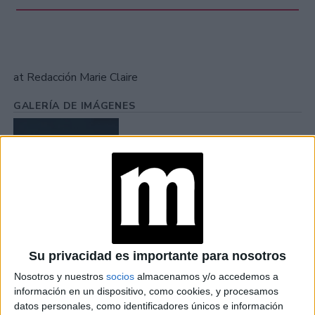
at Redacción Marie Claire
GALERÍA DE IMÁGENES
Su privacidad es importante para nosotros
Accedé a los beneficios para suscriptores
Nosotros y nuestros
socios
almacenamos y/o accedemos a
Contenidos exclusivos
información en un dispositivo, como cookies, y procesamos
Sorteos
datos personales, como identificadores únicos e información