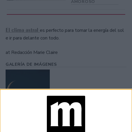
AMOROSO
El clima astral
es perfecto para tomar la energía del sol
e ir para delante con todo.
at Redacción Marie Claire
GALERÍA DE IMÁGENES
Accedé a los beneficios para suscriptores