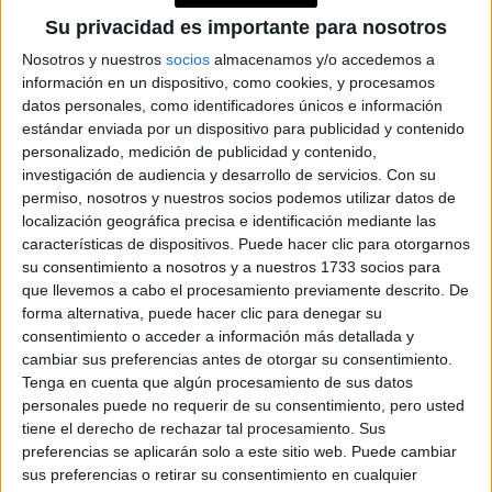
Su privacidad es importante para nosotros
Contenidos exclusivos
Sorteos
Nosotros y nuestros
socios
almacenamos y/o accedemos a
Descuentos en publicaciones
información en un dispositivo, como cookies, y procesamos
datos personales, como identificadores únicos e información
Participación en los eventos organizados por
estándar enviada por un dispositivo para publicidad y contenido
Editorial Perfil.
personalizado, medición de publicidad y contenido,
investigación de audiencia y desarrollo de servicios.
Con su
Suscribite ahora
permiso, nosotros y nuestros socios podemos utilizar datos de
localización geográfica precisa e identificación mediante las
características de dispositivos. Puede hacer clic para otorgarnos
su consentimiento a nosotros y a nuestros 1733 socios para
COMPARTÍ ESTA NOTA
que llevemos a cabo el procesamiento previamente descrito. De
forma alternativa, puede hacer clic para denegar su
consentimiento o acceder a información más detallada y
EN ESTA NOTA
cambiar sus preferencias antes de otorgar su consentimiento.
Tenga en cuenta que algún procesamiento de sus datos
personales puede no requerir de su consentimiento, pero usted
PERSONALIDAES:
LUNA DE HOY
TAURO
tiene el derecho de rechazar tal procesamiento. Sus
preferencias se aplicarán solo a este sitio web. Puede cambiar
TEMAS:
SIGNOS
ZODIACO
HOROSCOPO
sus preferencias o retirar su consentimiento en cualquier