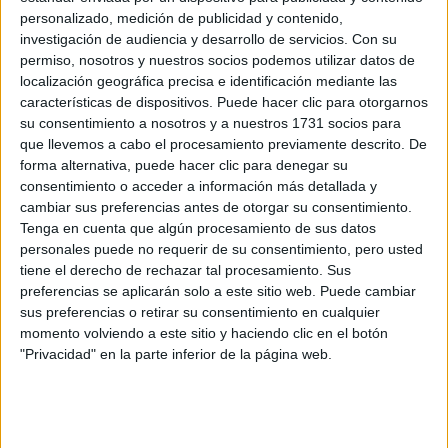
personalizado, medición de publicidad y contenido,
Suscribite ahora
investigación de audiencia y desarrollo de servicios.
Con su
permiso, nosotros y nuestros socios podemos utilizar datos de
localización geográfica precisa e identificación mediante las
características de dispositivos. Puede hacer clic para otorgarnos
COMPARTÍ ESTA NOTA
su consentimiento a nosotros y a nuestros 1731 socios para
que llevemos a cabo el procesamiento previamente descrito. De
forma alternativa, puede hacer clic para denegar su
EN ESTA NOTA
consentimiento o acceder a información más detallada y
cambiar sus preferencias antes de otorgar su consentimiento.
PERSONALIDAES:
LUNA DE HOY
TAURO
Tenga en cuenta que algún procesamiento de sus datos
personales puede no requerir de su consentimiento, pero usted
TEMAS:
SIGNOS
ZODIACO
HOROSCOPO
tiene el derecho de rechazar tal procesamiento. Sus
preferencias se aplicarán solo a este sitio web. Puede cambiar
PREDICCIONES
sus preferencias o retirar su consentimiento en cualquier
momento volviendo a este sitio y haciendo clic en el botón
"Privacidad" en la parte inferior de la página web.
Comentarios