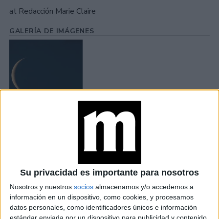
at Redacción Marie Claire
GALERÍA DE IMÁGENES
Accedé a los beneficios para suscriptores
Contenidos exclusivos
Sorteos
Su privacidad es importante para nosotros
Descuentos en publicaciones
Nosotros y nuestros
socios
almacenamos y/o accedemos a
Participación en los eventos organizados por
información en un dispositivo, como cookies, y procesamos
Editorial Perfil.
datos personales, como identificadores únicos e información
estándar enviada por un dispositivo para publicidad y contenido