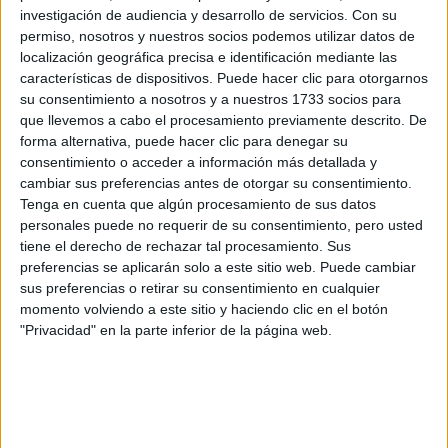
investigación de audiencia y desarrollo de servicios.
Con su
permiso, nosotros y nuestros socios podemos utilizar datos de
Accedé a los beneficios para suscriptores
localización geográfica precisa e identificación mediante las
características de dispositivos. Puede hacer clic para otorgarnos
Contenidos exclusivos
su consentimiento a nosotros y a nuestros 1733 socios para
Sorteos
que llevemos a cabo el procesamiento previamente descrito. De
Descuentos en publicaciones
forma alternativa, puede hacer clic para denegar su
Participación en los eventos organizados por
consentimiento o acceder a información más detallada y
Editorial Perfil.
cambiar sus preferencias antes de otorgar su consentimiento.
Tenga en cuenta que algún procesamiento de sus datos
personales puede no requerir de su consentimiento, pero usted
Suscribite ahora
tiene el derecho de rechazar tal procesamiento. Sus
preferencias se aplicarán solo a este sitio web. Puede cambiar
sus preferencias o retirar su consentimiento en cualquier
momento volviendo a este sitio y haciendo clic en el botón
COMPARTÍ ESTA NOTA
"Privacidad" en la parte inferior de la página web.
EN ESTA NOTA
PERSONALIDAES:
LUNA DE HOY
PISCIS