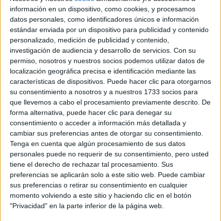
Accedé a los beneficios para suscriptores
información en un dispositivo, como cookies, y procesamos
datos personales, como identificadores únicos e información
Contenidos exclusivos
estándar enviada por un dispositivo para publicidad y contenido
Sorteos
personalizado, medición de publicidad y contenido,
Descuentos en publicaciones
investigación de audiencia y desarrollo de servicios.
Con su
Participación en los eventos organizados por
permiso, nosotros y nuestros socios podemos utilizar datos de
localización geográfica precisa e identificación mediante las
Editorial Perfil.
características de dispositivos. Puede hacer clic para otorgarnos
su consentimiento a nosotros y a nuestros 1733 socios para
Suscribite ahora
que llevemos a cabo el procesamiento previamente descrito. De
forma alternativa, puede hacer clic para denegar su
consentimiento o acceder a información más detallada y
cambiar sus preferencias antes de otorgar su consentimiento.
COMPARTÍ ESTA NOTA
Tenga en cuenta que algún procesamiento de sus datos
personales puede no requerir de su consentimiento, pero usted
tiene el derecho de rechazar tal procesamiento. Sus
EN ESTA NOTA
preferencias se aplicarán solo a este sitio web. Puede cambiar
sus preferencias o retirar su consentimiento en cualquier
PERSONALIDAES:
LUNA DE HOY
LIBRA
momento volviendo a este sitio y haciendo clic en el botón
"Privacidad" en la parte inferior de la página web.
TEMAS:
SIGNOS
ZODIACO
HOROSCOPO