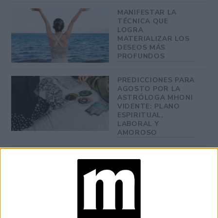
MANIFESTAR LA
TÉCNICA QUE
LOGRA
MATERIALIZAR LOS
DESEOS MÁS
PROFUNDOS
PREDICCIONES PARA
AGOSTO POR LA
ASTRÓLOGA MHONI
VIDENTE: PLANO
ESPIRITUAL,
LABORAL Y
AMOROSO
El clima astral
es de mucha energía, que sería bueno
aprovecharla al máximo.