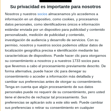
Su privacidad es importante para nosotros
Nosotros y nuestros
socios
almacenamos y/o accedemos a
información en un dispositivo, como cookies, y procesamos
POSITIVO PARA: VIRGO,
datos personales, como identificadores únicos e información
CÁNCER Y TAURO.
estándar enviada por un dispositivo para publicidad y contenido
personalizado, medición de publicidad y contenido,
NEGATIVO PARA:
investigación de audiencia y desarrollo de servicios.
Con su
permiso, nosotros y nuestros socios podemos utilizar datos de
CAPRICORNIO, ARIES Y
localización geográfica precisa e identificación mediante las
LIBRA.
características de dispositivos. Puede hacer clic para otorgarnos
su consentimiento a nosotros y a nuestros 1733 socios para
que llevemos a cabo el procesamiento previamente descrito. De
at Redacción Marie Claire
forma alternativa, puede hacer clic para denegar su
consentimiento o acceder a información más detallada y
GALERÍA DE IMÁGENES
cambiar sus preferencias antes de otorgar su consentimiento.
Tenga en cuenta que algún procesamiento de sus datos
personales puede no requerir de su consentimiento, pero usted
tiene el derecho de rechazar tal procesamiento. Sus
preferencias se aplicarán solo a este sitio web. Puede cambiar
sus preferencias o retirar su consentimiento en cualquier