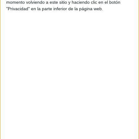
momento volviendo a este sitio y haciendo clic en el botón
"Privacidad" en la parte inferior de la página web.
Accedé a los beneficios para suscriptores
Contenidos exclusivos
Sorteos
Descuentos en publicaciones
Participación en los eventos organizados por
Editorial Perfil.
Suscribite ahora
COMPARTÍ ESTA NOTA
EN ESTA NOTA