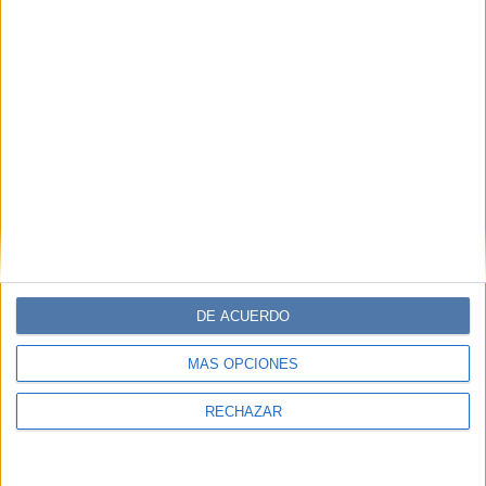
at Los Astros Dicen
GALERÍA DE IMÁGENES
DE ACUERDO
Accedé a los beneficios para suscriptores
MÁS OPCIONES
Contenidos exclusivos
Sorteos
RECHAZAR
Descuentos en publicaciones
Participación en los eventos organizados por