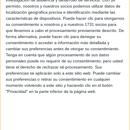
investigación de audiencia y desarrollo de servicios.
Con su
El 2023 está siendo un año con extra de retrogradaciones:
permiso, nosotros y nuestros socios podemos utilizar datos de
todos, absolutamente todos los planetas retrogradan
localización geográfica precisa e identificación mediante las
características de dispositivos. Puede hacer clic para otorgarnos
este año, con excepción por supuesto del Sol y la Luna. En
su consentimiento a nosotros y a nuestros 1731 socios para
este mes de Julio tres grandes titanes están
que llevemos a cabo el procesamiento previamente descrito. De
Piscis, y Plutón en
retrogradando. Saturno y Neptuno en
forma alternativa, puede hacer clic para denegar su
consentimiento o acceder a información más detallada y
Capricornio nos piden calma, reflexión y mirar hacia
cambiar sus preferencias antes de otorgar su consentimiento.
adentro
, localizar lo que hace ruido y repararlo, observar
Tenga en cuenta que algún procesamiento de sus datos
actitudes pasadas que no deben repetirse y sanarlas. Es
personales puede no requerir de su consentimiento, pero usted
importante trabajar mucho la comunicación, buscar una
tiene el derecho de rechazar tal procesamiento. Sus
preferencias se aplicarán solo a este sitio web. Puede cambiar
armonía conjunta en vez de arrasar con todo e ir a nuestro
sus preferencias o retirar su consentimiento en cualquier
aire. Igualmente, antes de tomar decisiones definitivas o
momento volviendo a este sitio y haciendo clic en el botón
dar cabida a viejos amores que pueden estar rondando,
"Privacidad" en la parte inferior de la página web.
esperemos a Septiembre. Entonces, Venus estará segura
de lo que quiere y podremos seguir disfrutando de nuestra
relación con otros, y con nosotros mismos.
Agosto