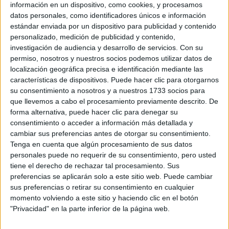
información en un dispositivo, como cookies, y procesamos
PREDICCIONES PARA
datos personales, como identificadores únicos e información
AGOSTO POR LA
estándar enviada por un dispositivo para publicidad y contenido
ASTRÓLOGA MHONI
personalizado, medición de publicidad y contenido,
VIDENTE: PLANO
ESPIRITUAL,
investigación de audiencia y desarrollo de servicios.
Con su
LABORAL Y
permiso, nosotros y nuestros socios podemos utilizar datos de
AMOROSO
localización geográfica precisa e identificación mediante las
características de dispositivos. Puede hacer clic para otorgarnos
su consentimiento a nosotros y a nuestros 1733 socios para
que llevemos a cabo el procesamiento previamente descrito. De
Escorpio: Los Escorpio piensan y reflexionan mucho antes
forma alternativa, puede hacer clic para denegar su
de confiar a otros sus sentimientos, por lo que en las
consentimiento o acceder a información más detallada y
cambiar sus preferencias antes de otorgar su consentimiento.
primeras fases de una relación (ya sea amorosa o
Tenga en cuenta que algún procesamiento de sus datos
amistosa) pueden ser propensos a mentir. Los nacidos
personales puede no requerir de su consentimiento, pero usted
bajo este signo pueden construir mentiras magistrales en
tiene el derecho de rechazar tal procesamiento. Sus
torno a su vida personal, estudios o trabajo ya que les
preferencias se aplicarán solo a este sitio web. Puede cambiar
gusta mucho darse cierto aire de misterio, creyendo que
sus preferencias o retirar su consentimiento en cualquier
momento volviendo a este sitio y haciendo clic en el botón
así son más interesantes y encantadores.
"Privacidad" en la parte inferior de la página web.