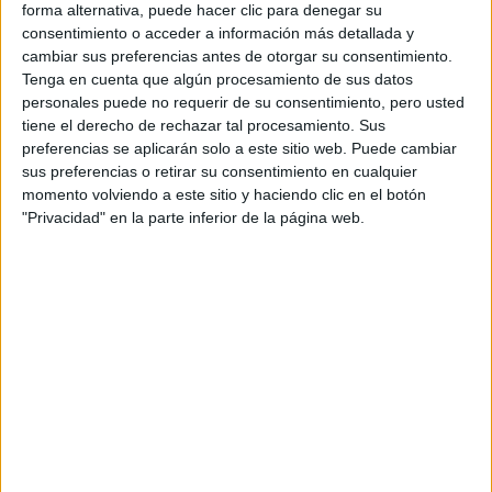
forma alternativa, puede hacer clic para denegar su
participar en actividades que te apasionen. Tu magnetismo
consentimiento o acceder a información más detallada y
personal estará en su máximo esplendor.
cambiar sus preferencias antes de otorgar su consentimiento.
Tenga en cuenta que algún procesamiento de sus datos
Sagitario
personales puede no requerir de su consentimiento, pero usted
tiene el derecho de rechazar tal procesamiento. Sus
Es un buen momento para enfocarte en tus metas y
preferencias se aplicarán solo a este sitio web. Puede cambiar
objetivos. Si tienes algún proyecto en mente, este fin de
sus preferencias o retirar su consentimiento en cualquier
momento volviendo a este sitio y haciendo clic en el botón
semana será ideal para darle forma y tomar decisiones
"Privacidad" en la parte inferior de la página web.
importantes. No te distraigas y mantén la determinación.
Capricornio
Tu intuición estará muy aguda en estos días. Confía en tus
corazonadas y sigue tus instintos. Podrías recibir un
mensaje o una señal que te ayude a tomar una decisión
importante en tu vida.
Acuario