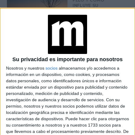
PELO Y COMO
INFLUYE SU
GRAVEDAD
BRAVADO RECIBIÓ A
NANÍ: UNA CENA DE
COCINA ARMENIA Y
VINOS KARAS
Su privacidad es importante para nosotros
Nosotros y nuestros
socios
almacenamos y/o accedemos a
MANIFESTAR LA
información en un dispositivo, como cookies, y procesamos
TÉCNICA QUE
datos personales, como identificadores únicos e información
LOGRA
MATERIALIZAR LOS
estándar enviada por un dispositivo para publicidad y contenido
DESEOS MÁS
personalizado, medición de publicidad y contenido,
PROFUNDOS
investigación de audiencia y desarrollo de servicios.
Con su
permiso, nosotros y nuestros socios podemos utilizar datos de
localización geográfica precisa e identificación mediante las
características de dispositivos. Puede hacer clic para otorgarnos
Este fin de semana estará lleno de oportunidades
su consentimiento a nosotros y a nuestros 1733 socios para
sociales. Aprovecha para ampliar tu círculo de amistades y
que llevemos a cabo el procesamiento previamente descrito. De