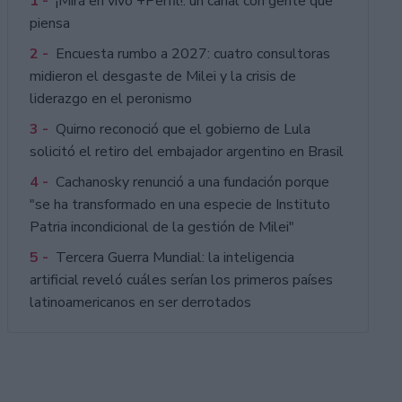
1 -
¡Mirá en vivo +Perfil!: un canal con gente que
piensa
2 -
Encuesta rumbo a 2027: cuatro consultoras
midieron el desgaste de Milei y la crisis de
liderazgo en el peronismo
3 -
Quirno reconoció que el gobierno de Lula
solicitó el retiro del embajador argentino en Brasil
4 -
Cachanosky renunció a una fundación porque
"se ha transformado en una especie de Instituto
Patria incondicional de la gestión de Milei"
5 -
Tercera Guerra Mundial: la inteligencia
artificial reveló cuáles serían los primeros países
latinoamericanos en ser derrotados