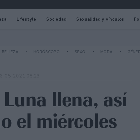
eza
Lifestyle
Sociedad
Sexualidad y vínculos
Fo
BELLEZA
HORÓSCOPO
SEXO
MODA
GÉNE
6-05-2021 08:23
 Luna llena, así
no el miércoles