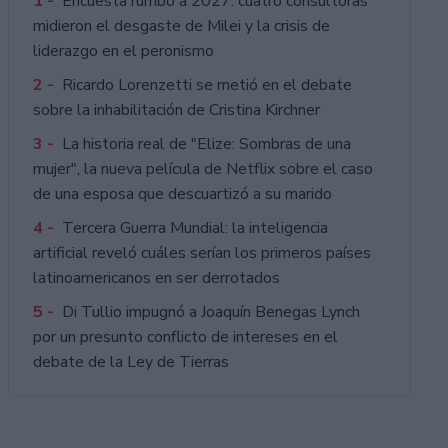
1 -
Encuesta rumbo a 2027: cuatro consultoras
midieron el desgaste de Milei y la crisis de
liderazgo en el peronismo
2 -
Ricardo Lorenzetti se metió en el debate
sobre la inhabilitación de Cristina Kirchner
3 -
La historia real de "Elize: Sombras de una
mujer", la nueva película de Netflix sobre el caso
de una esposa que descuartizó a su marido
4 -
Tercera Guerra Mundial: la inteligencia
artificial reveló cuáles serían los primeros países
latinoamericanos en ser derrotados
5 -
Di Tullio impugnó a Joaquín Benegas Lynch
por un presunto conflicto de intereses en el
debate de la Ley de Tierras