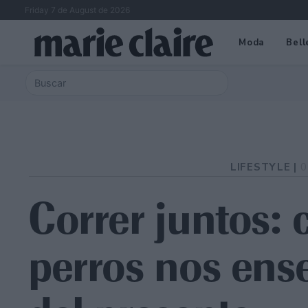
Friday 7 de August de 2026
Moda
Bell
LIFESTYLE |
0
Correr juntos: 
perros nos ense