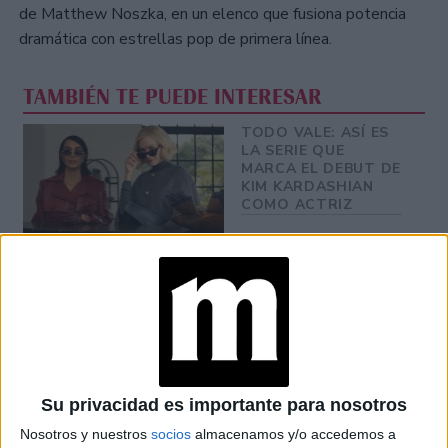
de Matthew Noszka, en un elenco que fusiona potencia
dramática con estrellas pop de primera línea.
TAMBIÉN TE PUEDE INTERESAR
TODO VALE: ASÍ ES
LA SERIE QUE
MARCA EL DEBUT DE
KIM KARDASHIAN
COMO ACTRIZ
LA COLABORACIÓN
DE DOLCE &
GABANNA Y SKIMS O
CÓMO ADAPTAR LA
SENSUALIDAD A LA
DOLCE VITA
ITALIANA
KIM KARDASHIAN Y
Su privacidad es importante para nosotros
SU ÚLTIMO
SECRETO DE
Nosotros y nuestros
socios
almacenamos y/o accedemos a
BELLEZA ANTI-AGE: