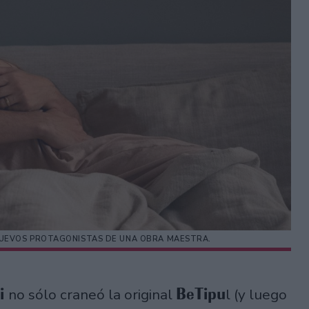
S NUEVOS PROTAGONISTAS DE UNA OBRA MAESTRA.
vi
BeTipu
no sólo craneó la original
l (y luego