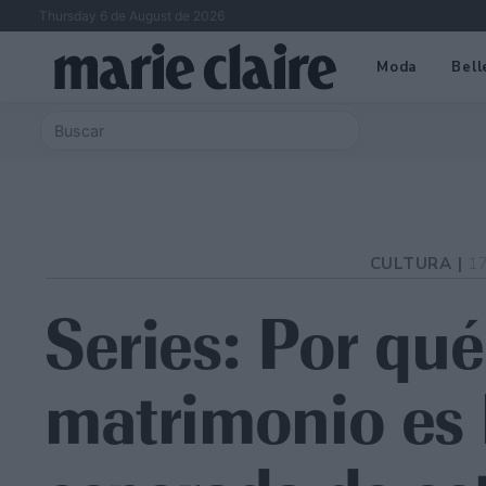
Thursday 6 de August de 2026
Moda
Bell
CULTURA |
1
Series: Por qu
matrimonio es 