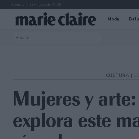
Sunday 9 de August de 2026
Moda
Bell
CULTURA |
0
Mujeres y arte:
explora este ma