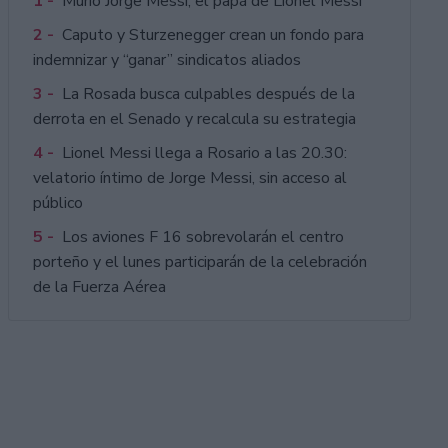
1 -
Murió Jorge Messi, el papá de Lionel Messi
2 -
Caputo y Sturzenegger crean un fondo para
indemnizar y “ganar” sindicatos aliados
3 -
La Rosada busca culpables después de la
derrota en el Senado y recalcula su estrategia
4 -
Lionel Messi llega a Rosario a las 20.30:
velatorio íntimo de Jorge Messi, sin acceso al
público
5 -
Los aviones F 16 sobrevolarán el centro
porteño y el lunes participarán de la celebración
de la Fuerza Aérea