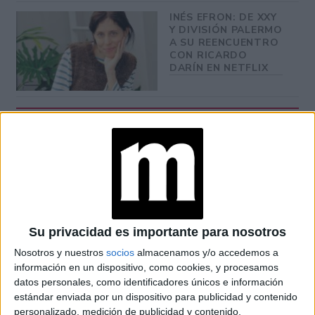
INÉS EFRON: DE XXY
Y DIVISIÓN PALERMO
A SU REENCUENTRO
CON RICARDO
DARÍN EN NETFLIX
solo requiere un
La actividad es libre y gratuita y
celular y auriculares
. El primer paso es descargar la
Jardín Sonoro Vol. 2
aplicación
en el celular desde el
App store (Apple) o Play Store (Android), activar el
bluetooth y aceptar los permisos de notificaciones y
Su privacidad es importante para nosotros
ubicación.
Nosotros y nuestros
socios
almacenamos y/o accedemos a
información en un dispositivo, como cookies, y procesamos
A partir de allí, solo resta comenzar a caminar por el Jardín
datos personales, como identificadores únicos e información
puntos de escucha
Botánico, buscando los
identificados
estándar enviada por un dispositivo para publicidad y contenido
en el mapa y marcados en el espacio. En cada uno de
personalizado, medición de publicidad y contenido,