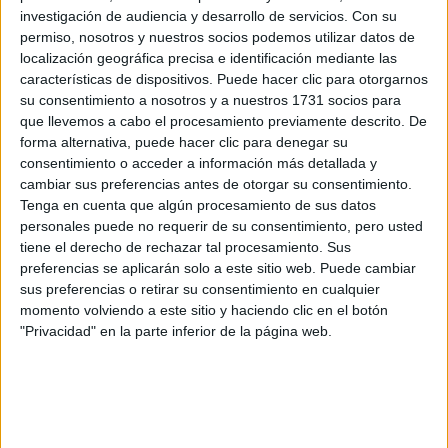
investigación de audiencia y desarrollo de servicios.
Con su
ellos, se activará una obra de teatro para escuchar. Cuando
permiso, nosotros y nuestros socios podemos utilizar datos de
se termina con un punto, se debe seguir caminando hacia
localización geográfica precisa e identificación mediante las
otro.
características de dispositivos. Puede hacer clic para otorgarnos
su consentimiento a nosotros y a nuestros 1731 socios para
que llevemos a cabo el procesamiento previamente descrito. De
forma alternativa, puede hacer clic para denegar su
consentimiento o acceder a información más detallada y
cambiar sus preferencias antes de otorgar su consentimiento.
Tenga en cuenta que algún procesamiento de sus datos
personales puede no requerir de su consentimiento, pero usted
tiene el derecho de rechazar tal procesamiento. Sus
preferencias se aplicarán solo a este sitio web. Puede cambiar
sus preferencias o retirar su consentimiento en cualquier
momento volviendo a este sitio y haciendo clic en el botón
"Privacidad" en la parte inferior de la página web.
View this post on Instagram