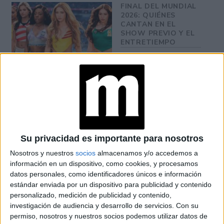
FINAL DEL MUNDIAL
2026: QUIÉNES
CANTAN EN EL
SHOW PREVIO Y EL
ENTRETIEMPO
VACACIONES DE
INVIERNO 2026:
PLANES Y
PROPUESTAS PARA
DISFRUTAR CON
CHICOS EN BUENOS
AIRES
Su privacidad es importante para nosotros
INÉS EFRON: DE XXY
Nosotros y nuestros
socios
almacenamos y/o accedemos a
Y DIVISIÓN PALERMO
información en un dispositivo, como cookies, y procesamos
A SU REENCUENTRO
datos personales, como identificadores únicos e información
CON RICARDO
estándar enviada por un dispositivo para publicidad y contenido
DARÍN EN NETFLIX
personalizado, medición de publicidad y contenido,
investigación de audiencia y desarrollo de servicios.
Con su
permiso, nosotros y nuestros socios podemos utilizar datos de