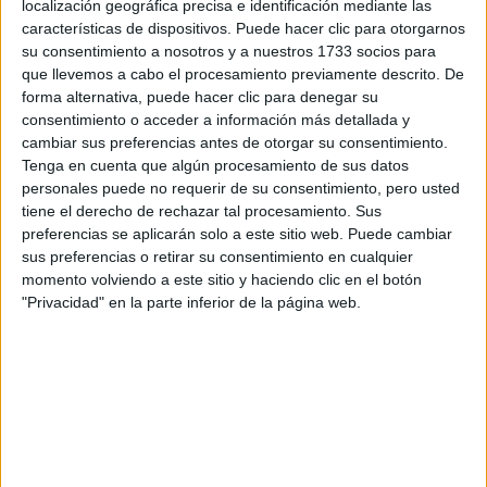
localización geográfica precisa e identificación mediante las
características de dispositivos. Puede hacer clic para otorgarnos
Se podría decir que ambas creaciones están repletas de
su consentimiento a nosotros y a nuestros 1733 socios para
habíamos perdido en
impulsos que pensamos que
que llevemos a cabo el procesamiento previamente descrito. De
medio de esta pandemia
.
forma alternativa, puede hacer clic para denegar su
consentimiento o acceder a información más detallada y
cambiar sus preferencias antes de otorgar su consentimiento.
Tenga en cuenta que algún procesamiento de sus datos
personales puede no requerir de su consentimiento, pero usted
tiene el derecho de rechazar tal procesamiento. Sus
preferencias se aplicarán solo a este sitio web. Puede cambiar
sus preferencias o retirar su consentimiento en cualquier
momento volviendo a este sitio y haciendo clic en el botón
"Privacidad" en la parte inferior de la página web.
View this post on Instagram