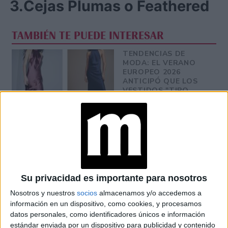
3.Cejas Plumas o Feathered
TAMBIÉN TE PUEDE INTERESAR
TENDENCIAS DE
MODA: EL VERANO
EUROPEO 2026
ANTICIPÓ QUE LOS
VESTIDOS "TIPO
CAMISÓN” SON EL
MUST HAVE
PONY HAIR: LA
TENDENCIA DE
MODA QUE ELEVA EL
ANIMAL PRINT A
UNA TEXTURA DE
OTRO NIVEL
Su privacidad es importante para nosotros
ALIADO DE OTOÑO:
Nosotros y nuestros
socios
almacenamos y/o accedemos a
CÓMO LLEVAR
información en un dispositivo, como cookies, y procesamos
BUFANDAS XXL CON
TODO EL ESTILO
datos personales, como identificadores únicos e información
estándar enviada por un dispositivo para publicidad y contenido