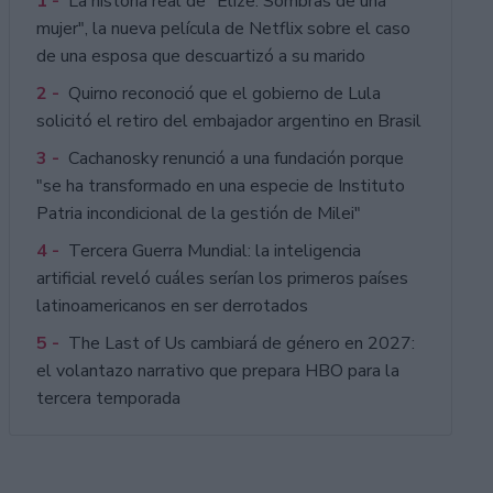
1 -
La historia real de "Elize: Sombras de una
mujer", la nueva película de Netflix sobre el caso
de una esposa que descuartizó a su marido
2 -
Quirno reconoció que el gobierno de Lula
solicitó el retiro del embajador argentino en Brasil
3 -
Cachanosky renunció a una fundación porque
"se ha transformado en una especie de Instituto
Patria incondicional de la gestión de Milei"
4 -
Tercera Guerra Mundial: la inteligencia
artificial reveló cuáles serían los primeros países
latinoamericanos en ser derrotados
5 -
The Last of Us cambiará de género en 2027:
el volantazo narrativo que prepara HBO para la
tercera temporada