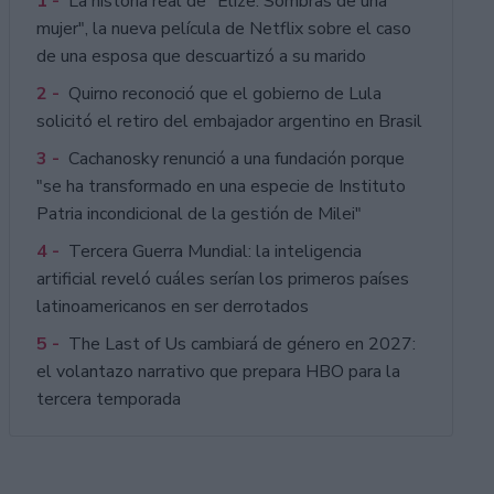
1 -
La historia real de "Elize: Sombras de una
mujer", la nueva película de Netflix sobre el caso
de una esposa que descuartizó a su marido
2 -
Quirno reconoció que el gobierno de Lula
solicitó el retiro del embajador argentino en Brasil
3 -
Cachanosky renunció a una fundación porque
"se ha transformado en una especie de Instituto
Patria incondicional de la gestión de Milei"
4 -
Tercera Guerra Mundial: la inteligencia
artificial reveló cuáles serían los primeros países
latinoamericanos en ser derrotados
5 -
The Last of Us cambiará de género en 2027:
el volantazo narrativo que prepara HBO para la
tercera temporada