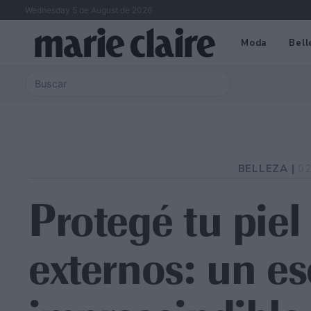
Wednesday 5 de August de 2026
Moda
Bell
BELLEZA |
02
Protegé tu piel
externos: un e