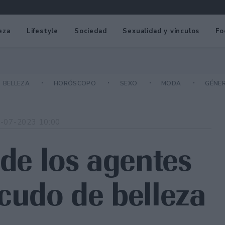
eza
Lifestyle
Sociedad
Sexualidad y vínculos
Fo
BELLEZA
HORÓSCOPO
SEXO
MODA
GÉNE
-07-2023 10:00
 de los agentes
scudo de belleza