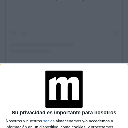
TAMBIÉN TE PUEDE INTERESAR
OLA DE FRÍO: ASÍ SE
TRATAN LOS LABIOS
PARA LUCIRLOS
SUAVES Y
SALUDABLES
Su privacidad es importante para nosotros
Nosotros y nuestros
socios
almacenamos y/o accedemos a
NATURA PRESENTA
información en un dispositivo, como cookies, y procesamos