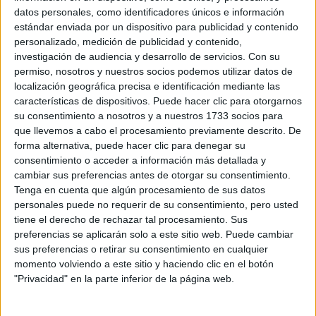
SU VISIÓN 2025-
datos personales, como identificadores únicos e información
2050: QUÉ SIGNIFICA
estándar enviada por un dispositivo para publicidad y contenido
PASAR DE LA
personalizado, medición de publicidad y contenido,
SOSTENIBILIDAD A
investigación de audiencia y desarrollo de servicios.
Con su
LA REGENERACIÓN
permiso, nosotros y nuestros socios podemos utilizar datos de
localización geográfica precisa e identificación mediante las
¿PELO JOVEN?: ESTO
características de dispositivos. Puede hacer clic para otorgarnos
DICEN LOS
su consentimiento a nosotros y a nuestros 1733 socios para
EXPERTOS SOBRE EL
que llevemos a cabo el procesamiento previamente descrito. De
CUIDADO
forma alternativa, puede hacer clic para denegar su
consentimiento o acceder a información más detallada y
cambiar sus preferencias antes de otorgar su consentimiento.
CONOCÉ EL RITUAL
Tenga en cuenta que algún procesamiento de sus datos
DE BELLEZA FACIAL
personales puede no requerir de su consentimiento, pero usted
PARA DISMINUIR LAS
tiene el derecho de rechazar tal procesamiento. Sus
ARRUGAS
preferencias se aplicarán solo a este sitio web. Puede cambiar
sus preferencias o retirar su consentimiento en cualquier
momento volviendo a este sitio y haciendo clic en el botón
"Privacidad" en la parte inferior de la página web.