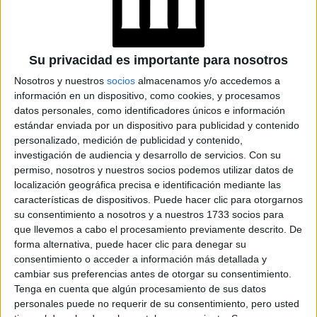
“Lo clásico nunca pasa de moda sino que se reinventa y
actualiza, mostrando la nueva femenidad con un
Su privacidad es importante para nosotros
equilibrio entre lo masculino y lo femenino
que
vemos en la sastrería y sus siluetas clásicas. Como
Nosotros y nuestros
socios
almacenamos y/o accedemos a
información en un dispositivo, como cookies, y procesamos
estilistas, nos genera esa nostalgia por técnicas de
datos personales, como identificadores únicos e información
trabajos básicos de años atrás pero fusionándola con las
estándar enviada por un dispositivo para publicidad y contenido
actuales, por eso Back to Classics es una tendencia que
personalizado, medición de publicidad y contenido,
olores
nos hace retomar estilos de cortes clásicos y c
investigación de audiencia y desarrollo de servicios.
Con su
permiso, nosotros y nuestros socios podemos utilizar datos de
más neutros
; contrastes delicados, engamados y de
localización geográfica precisa e identificación mediante las
aclaraciones sutiles. Peinados con movimiento,
características de dispositivos. Puede hacer clic para otorgarnos
ondulaciones que marcan volumen desde la raíz del
su consentimiento a nosotros y a nuestros 1733 socios para
década de los 70's
que llevemos a cabo el procesamiento previamente descrito. De
cabello, una mirada a la
”, expresa
forma alternativa, puede hacer clic para denegar su
Arakaki.
consentimiento o acceder a información más detallada y
cambiar sus preferencias antes de otorgar su consentimiento.
TAMBIÉN TE PUEDE INTERESAR
Tenga en cuenta que algún procesamiento de sus datos
personales puede no requerir de su consentimiento, pero usted