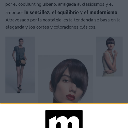
por el coolhunting urbano, arraigada al clasicismos y el
la sencillez, el equilibrio y el modernismo
amor por
.
Atravesado por la nostalgia, esta tendencia se basa en la
elegancia y los cortes y coloraciones clásicos.
"BACK TO CLASSICS". UNA VUELTA A LO CLÁSICO INSPIRADO POR
MARCAS COMO CHANEL Y GUCCI.