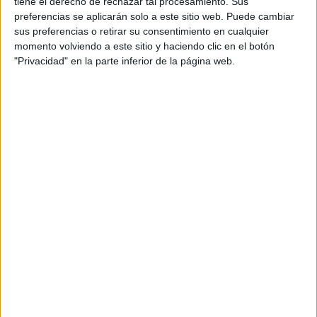
tiene el derecho de rechazar tal procesamiento. Sus
NATURA PRESENTA
preferencias se aplicarán solo a este sitio web. Puede cambiar
SU VISIÓN 2025-
2050: QUÉ SIGNIFICA
sus preferencias o retirar su consentimiento en cualquier
PASAR DE LA
momento volviendo a este sitio y haciendo clic en el botón
SOSTENIBILIDAD A
"Privacidad" en la parte inferior de la página web.
LA REGENERACIÓN
¿PELO JOVEN?: ESTO
DICEN LOS
EXPERTOS SOBRE EL
CUIDADO
CONOCÉ EL RITUAL
DE BELLEZA FACIAL
PARA DISMINUIR LAS
ARRUGAS
MANICURA AURA: 5
DISEÑOS PARA