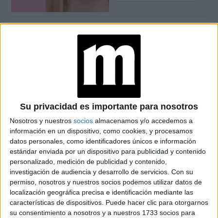
NATURA PRESENTA
SU VISIÓN 2025-
2050: QUÉ SIGNIFICA
PASAR DE LA
SOSTENIBILIDAD A
LA REGENERACIÓN
¿PELO JOVEN?: ESTO
DICEN LOS
Su privacidad es importante para nosotros
EXPERTOS SOBRE EL
CUIDADO
Nosotros y nuestros
socios
almacenamos y/o accedemos a
información en un dispositivo, como cookies, y procesamos
datos personales, como identificadores únicos e información
estándar enviada por un dispositivo para publicidad y contenido
CONOCÉ EL RITUAL
personalizado, medición de publicidad y contenido,
DE BELLEZA FACIAL
investigación de audiencia y desarrollo de servicios.
Con su
PARA DISMINUIR LAS
permiso, nosotros y nuestros socios podemos utilizar datos de
ARRUGAS
localización geográfica precisa e identificación mediante las
características de dispositivos. Puede hacer clic para otorgarnos
su consentimiento a nosotros y a nuestros 1733 socios para