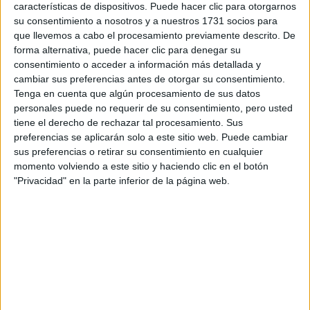
características de dispositivos. Puede hacer clic para otorgarnos
productos que ayuden a retener agua y que aporten
su consentimiento a nosotros y a nuestros 1731 socios para
lípidos para equilibrar la piel. Tampoco te olvides de llevar
que llevemos a cabo el procesamiento previamente descrito. De
reforzar la hidratación
una loción para
y utilizar
forma alternativa, puede hacer clic para denegar su
consentimiento o acceder a información más detallada y
protector solar
más emoliente
un
que, además,
cambiar sus preferencias antes de otorgar su consentimiento.
contenga activos nutritivos como el Aceite de Argán.
Tenga en cuenta que algún procesamiento de sus datos
personales puede no requerir de su consentimiento, pero usted
¿Qué sucede en el clima
tiene el derecho de rechazar tal procesamiento. Sus
preferencias se aplicarán solo a este sitio web. Puede cambiar
océanico?
sus preferencias o retirar su consentimiento en cualquier
momento volviendo a este sitio y haciendo clic en el botón
Alerta roja para la brisa, que impide percibir el exceso de
"Privacidad" en la parte inferior de la página web.
calor y que además carga el aire de sedimentos. Las
buenas prácticas que podemos seguir para contrarrestar
esto son: elegir productos suaves e hidratantes para la
limpieza y para hidratar utilizar antioxidantes que reparen y
contrarresten los efectos del sol. Indispensable aplicar el
protector solar que mejor se adapte a tu piel por su
textura y protección.