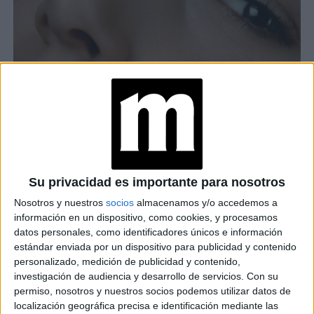
Su privacidad es importante para nosotros
Nosotros y nuestros
socios
almacenamos y/o accedemos a
información en un dispositivo, como cookies, y procesamos
¿Y la luz verde? Nos la dará limpiar el rostro cuidando el
datos personales, como identificadores únicos e información
estándar enviada por un dispositivo para publicidad y contenido
equilibrio de la microbiota y la hidratación profunda. Para el
personalizado, medición de publicidad y contenido,
primer paso los productos que contienen prebióticos, que
investigación de audiencia y desarrollo de servicios.
Con su
hidratan y equilibran la flora microbiana de la piel son los
permiso, nosotros y nuestros socios podemos utilizar datos de
humectar e hidratar
indicados. Para
, son ideales los
localización geográfica precisa e identificación mediante las