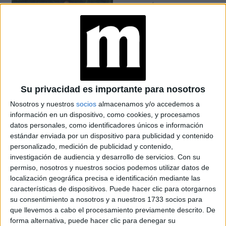
SU VISIÓN 2025-
2050: QUÉ SIGNIFICA
PASAR DE LA
SOSTENIBILIDAD A
LA REGENERACIÓN
¿PELO JOVEN?: ESTO
DICEN LOS
EXPERTOS SOBRE EL
Su privacidad es importante para nosotros
CUIDADO
Nosotros y nuestros
socios
almacenamos y/o accedemos a
información en un dispositivo, como cookies, y procesamos
datos personales, como identificadores únicos e información
CONOCÉ EL RITUAL
estándar enviada por un dispositivo para publicidad y contenido
DE BELLEZA FACIAL
personalizado, medición de publicidad y contenido,
PARA DISMINUIR LAS
investigación de audiencia y desarrollo de servicios.
Con su
ARRUGAS
permiso, nosotros y nuestros socios podemos utilizar datos de
localización geográfica precisa e identificación mediante las
características de dispositivos. Puede hacer clic para otorgarnos
su consentimiento a nosotros y a nuestros 1733 socios para
que llevemos a cabo el procesamiento previamente descrito. De
forma alternativa, puede hacer clic para denegar su