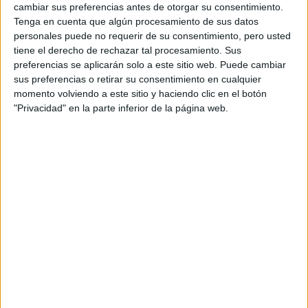
cambiar sus preferencias antes de otorgar su consentimiento.
Tenga en cuenta que algún procesamiento de sus datos
Accedé a los beneficios para suscriptores
personales puede no requerir de su consentimiento, pero usted
tiene el derecho de rechazar tal procesamiento. Sus
Contenidos exclusivos
preferencias se aplicarán solo a este sitio web. Puede cambiar
Sorteos
sus preferencias o retirar su consentimiento en cualquier
momento volviendo a este sitio y haciendo clic en el botón
Descuentos en publicaciones
"Privacidad" en la parte inferior de la página web.
Participación en los eventos organizados por
Editorial Perfil.
Suscribite ahora
COMPARTÍ ESTA NOTA
EN ESTA NOTA
PERSONALIDAES:
CALVIN KLEIN