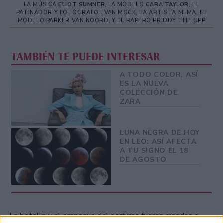
LA MÚSICA
ELIOT SUMNER
, LA MODELO
CARA TAYLOR
, EL
PATINADOR Y FOTÓGRAFO EVAN MOCK, LA ARTISTA MLMA, EL
MODELO PARKER VAN NOORD, Y EL RAPERO PRIDDY THE OPP
TAMBIÉN TE PUEDE INTERESAR
A TODO COLOR, ASÍ
ES LA NUEVA
COLECCIÓN DE
ZARA
LUNA NEGRA DE HOY
EN LEO: ASÍ AFECTA
A TU SIGNO EL 18
DE AGOSTO
La botella y el empaque del perfume fueron creados a