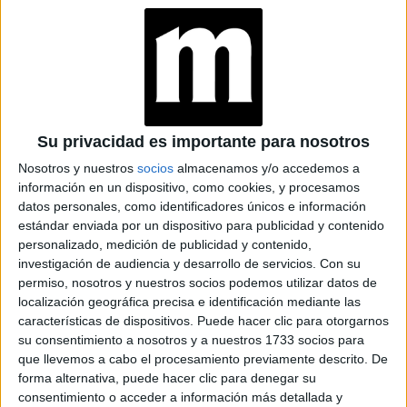
materiales reciclados
partir de
. Mientras que la botella
de vidrio transparente cuenta con un 10 por ciento de
ellos, y es reciclable si se extrae la bomba y el elástico,
el cartón plegable alcanza el 30 por ciento.
no está a la venta en Argentina
Aunque aún
, se podrá
Su privacidad es importante para nosotros
encontrar a partir de septiembre y su valor rondará los 7
Nosotros y nuestros
socios
almacenamos y/o accedemos a
mil pesos.
información en un dispositivo, como cookies, y procesamos
datos personales, como identificadores únicos e información
at Redacción Marie Claire
estándar enviada por un dispositivo para publicidad y contenido
personalizado, medición de publicidad y contenido,
GALERÍA DE IMÁGENES
investigación de audiencia y desarrollo de servicios.
Con su
permiso, nosotros y nuestros socios podemos utilizar datos de
localización geográfica precisa e identificación mediante las
características de dispositivos. Puede hacer clic para otorgarnos
su consentimiento a nosotros y a nuestros 1733 socios para
que llevemos a cabo el procesamiento previamente descrito. De
forma alternativa, puede hacer clic para denegar su
consentimiento o acceder a información más detallada y