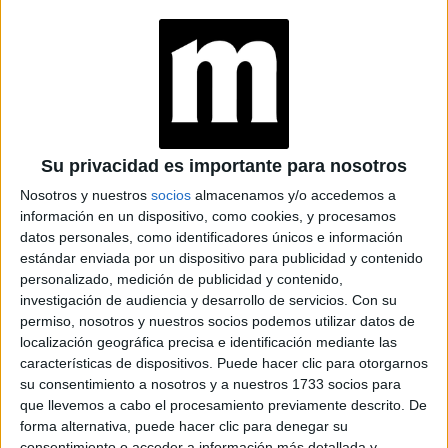
ENTREVISTA
20-09-2024 14:49
Marc Seguí: “El día que me hagan
daño lo pasaré peor que cualquier
Su privacidad es importante para nosotros
otra persona”
Nosotros y nuestros
socios
almacenamos y/o accedemos a
información en un dispositivo, como cookies, y procesamos
De fenómeno de redes a artista que forjó su propio
datos personales, como identificadores únicos e información
camino. El cantante mallorquín habla de la fama, Del
estándar enviada por un dispositivo para publicidad y contenido
amor tóxico y de cómo la inspiración funciona como motor
personalizado, medición de publicidad y contenido,
de su vida.
investigación de audiencia y desarrollo de servicios.
Con su
permiso, nosotros y nuestros socios podemos utilizar datos de
Por Rosario Bernasconi
localización geográfica precisa e identificación mediante las
características de dispositivos. Puede hacer clic para otorgarnos
su consentimiento a nosotros y a nuestros 1733 socios para
que llevemos a cabo el procesamiento previamente descrito. De
forma alternativa, puede hacer clic para denegar su
consentimiento o acceder a información más detallada y