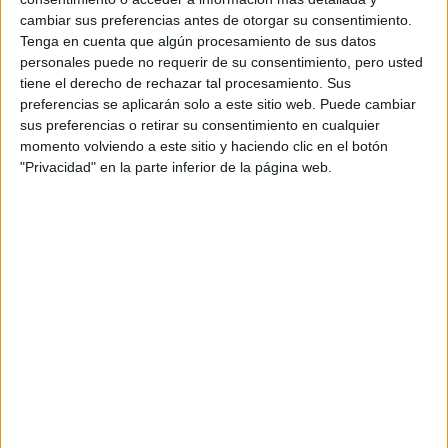
cambiar sus preferencias antes de otorgar su consentimiento.
Tenga en cuenta que algún procesamiento de sus datos
personales puede no requerir de su consentimiento, pero usted
tiene el derecho de rechazar tal procesamiento. Sus
preferencias se aplicarán solo a este sitio web. Puede cambiar
sus preferencias o retirar su consentimiento en cualquier
momento volviendo a este sitio y haciendo clic en el botón
"Privacidad" en la parte inferior de la página web.
MÚSICA Y ARTE PLÁSTICO
01-08-2024 15:45
¿Un Tiny Desk argentino? El Malba
presenta un ciclo de sesiones
musicales grabadas en las salas del
museo
El episodio 1 del ciclo SALA estuvo a cargo de Usted
Señálemelo. Interpretaron su tema “Cabo” y el cover
“Promesas sobre el Bidet” de Charly García frente a la