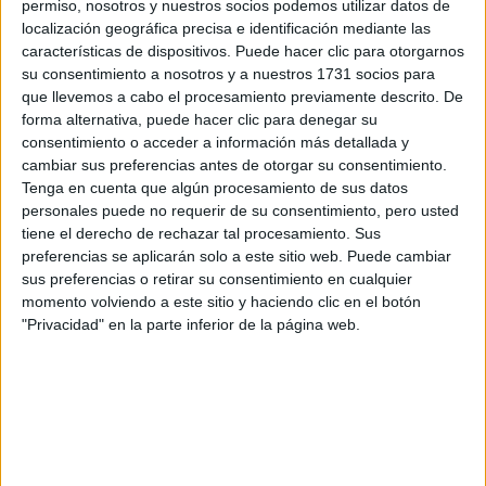
permiso, nosotros y nuestros socios podemos utilizar datos de
LOS APELLIDOS DE
localización geográfica precisa e identificación mediante las
LAS CELEBRIDADES
QUE SOLO
características de dispositivos. Puede hacer clic para otorgarnos
CONOCEMOS POR
su consentimiento a nosotros y a nuestros 1731 socios para
SU NOMBRE
que llevemos a cabo el procesamiento previamente descrito. De
forma alternativa, puede hacer clic para denegar su
consentimiento o acceder a información más detallada y
cambiar sus preferencias antes de otorgar su consentimiento.
Tenga en cuenta que algún procesamiento de sus datos
personales puede no requerir de su consentimiento, pero usted
QUIÉNES SON LOS DISEÑADORES DETRÁS
tiene el derecho de rechazar tal procesamiento. Sus
DE LOS LOOKS DE SHAKIRA EN SU SHOW
preferencias se aplicarán solo a este sitio web. Puede cambiar
EN BUENOS AIRES
sus preferencias o retirar su consentimiento en cualquier
momento volviendo a este sitio y haciendo clic en el botón
"Privacidad" en la parte inferior de la página web.
los
Durante el show se pudo ver en pantalla gigante a
hijos de Shakira, Sasha y Milán,
disfrutando del recital