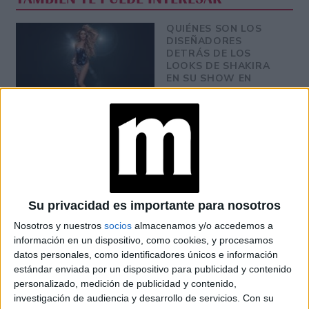
QUIÉNES SON LOS
DISEÑADORES
DETRÁS DE LOS
LOOKS DE SHAKIRA
EN SU SHOW EN
BUENOS AIRES
CONOCÉ AL
DISEÑADOR
BRASILEÑO DARIO
MITTMAN, QUIEN
VISTE A SHAKIRA EN
SU NUEVA GIRA
Su privacidad es importante para nosotros
SHAKIRA Y ROSALÍA
Nosotros y nuestros
socios
almacenamos y/o accedemos a
MUESTRAN LOS 4
información en un dispositivo, como cookies, y procesamos
MODELOS DE
datos personales, como identificadores únicos e información
LENTES DE SOL QUE
estándar enviada por un dispositivo para publicidad y contenido
SERÁN TENDENCIA
EN EL VERANO 2024
personalizado, medición de publicidad y contenido,
investigación de audiencia y desarrollo de servicios.
Con su