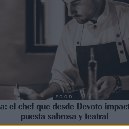
FOOD
va: el chef que desde Devoto impac
puesta sabrosa y teatral