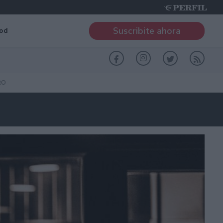
Suscribite ahora
od
RO