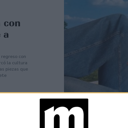
a con
 a
 regreso con
rcó la cultura
as piezas que
mete