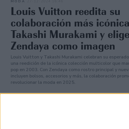
MODA
27-12-2024 16:46
Louis Vuitton reedita su
colaboración más icónic
Takashi Murakami y elige
Zendaya como imagen
Louis Vuitton y Takashi Murakami celebran su esperado
una reedición de la icónica colección multicolor que ma
pop en 2003. Con Zendaya como rostro principal y nuev
incluyen bolsos, accesorios y más, la colaboración pro
revolucionar la moda en 2025.