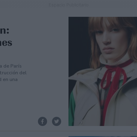
Espacio Publicitario
n:
nes
a de París
trucción del
d en una