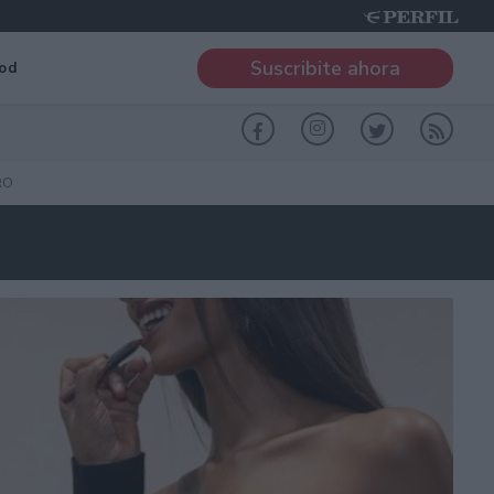
Suscribite ahora
od
RO