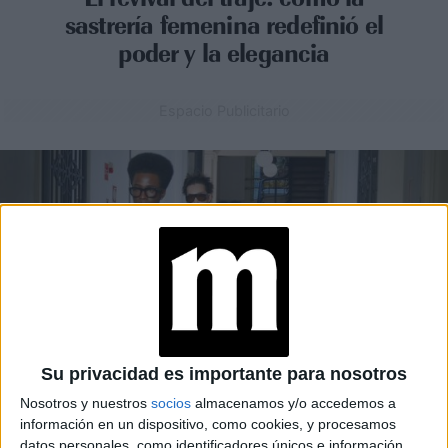
sastrería femenina redefinió el
poder y la elegancia
Espacio Publicitario
Su privacidad es importante para nosotros
Nosotros y nuestros
socios
almacenamos y/o accedemos a
información en un dispositivo, como cookies, y procesamos
MODA
20-05-2026 08:02
datos personales, como identificadores únicos e información