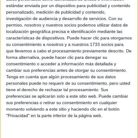
João Pimenta y la nueva sastrería
estándar enviada por un dispositivo para publicidad y contenido
masculina: siluetas andróginas,
personalizado, medición de publicidad y contenido,
corsetería y deconstrucción
investigación de audiencia y desarrollo de servicios.
Con su
permiso, nosotros y nuestros socios podemos utilizar datos de
Entre corsetería impecable, siluetas andróginas y una
localización geográfica precisa e identificación mediante las
mirada contemporánea sobre la moda masculina, el
características de dispositivos. Puede hacer clic para otorgarnos
diseñador brasileño João Pimenta vuelve a desafiar las
su consentimiento a nosotros y a nuestros 1733 socios para
estructuras tradicionales de la sastrería con una
que llevemos a cabo el procesamiento previamente descrito. De
colección donde la memoria, la innovación y la identidad
forma alternativa, puede hacer clic para denegar su
conviven en equilibrio.
consentimiento o acceder a información más detallada y
cambiar sus preferencias antes de otorgar su consentimiento.
Por Murilo Brito
Tenga en cuenta que algún procesamiento de sus datos
personales puede no requerir de su consentimiento, pero usted
tiene el derecho de rechazar tal procesamiento. Sus
preferencias se aplicarán solo a este sitio web. Puede cambiar
sus preferencias o retirar su consentimiento en cualquier
momento volviendo a este sitio y haciendo clic en el botón
"Privacidad" en la parte inferior de la página web.