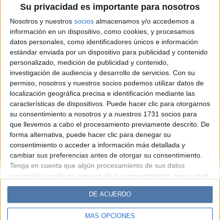
Su privacidad es importante para nosotros
receta fácil y dónde probar las
Nosotros y nuestros
socios
almacenamos y/o accedemos a
mejores en Buenos Aires
información en un dispositivo, como cookies, y procesamos
datos personales, como identificadores únicos e información
estándar enviada por un dispositivo para publicidad y contenido
Espacio Publicitario
personalizado, medición de publicidad y contenido,
investigación de audiencia y desarrollo de servicios.
Con su
permiso, nosotros y nuestros socios podemos utilizar datos de
localización geográfica precisa e identificación mediante las
características de dispositivos. Puede hacer clic para otorgarnos
su consentimiento a nosotros y a nuestros 1731 socios para
que llevemos a cabo el procesamiento previamente descrito. De
forma alternativa, puede hacer clic para denegar su
consentimiento o acceder a información más detallada y
cambiar sus preferencias antes de otorgar su consentimiento.
Diario Perfil
Caras
Noticias
Fortuna
Tenga en cuenta que algún procesamiento de sus datos
personales puede no requerir de su consentimiento, pero usted
Hombre
Weekend
Parabrisas
Supercampo
tiene el derecho de rechazar tal procesamiento. Sus
Look
Luz
Mía
Lunateen
Break
BATimes
DE ACUERDO
preferencias se aplicarán solo a este sitio web. Puede cambiar
sus preferencias o retirar su consentimiento en cualquier
MÁS OPCIONES
momento volviendo a este sitio y haciendo clic en el botón