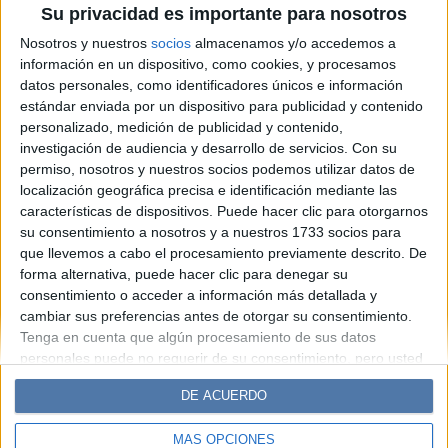
Su privacidad es importante para nosotros
muestra el reality, mi papá es
Nosotros y nuestros
socios
almacenamos y/o accedemos a
el pilar de una familia unida”
información en un dispositivo, como cookies, y procesamos
datos personales, como identificadores únicos e información
estándar enviada por un dispositivo para publicidad y contenido
Espacio Publicitario
personalizado, medición de publicidad y contenido,
investigación de audiencia y desarrollo de servicios.
Con su
permiso, nosotros y nuestros socios podemos utilizar datos de
localización geográfica precisa e identificación mediante las
características de dispositivos. Puede hacer clic para otorgarnos
su consentimiento a nosotros y a nuestros 1733 socios para
que llevemos a cabo el procesamiento previamente descrito. De
forma alternativa, puede hacer clic para denegar su
consentimiento o acceder a información más detallada y
cambiar sus preferencias antes de otorgar su consentimiento.
Diario Perfil
Caras
Noticias
Fortuna
Tenga en cuenta que algún procesamiento de sus datos
personales puede no requerir de su consentimiento, pero usted
Hombre
Weekend
Parabrisas
Supercampo
tiene el derecho de rechazar tal procesamiento. Sus
Look
Luz
Mía
Lunateen
Break
BATimes
DE ACUERDO
preferencias se aplicarán solo a este sitio web. Puede cambiar
sus preferencias o retirar su consentimiento en cualquier
MÁS OPCIONES
momento volviendo a este sitio y haciendo clic en el botón