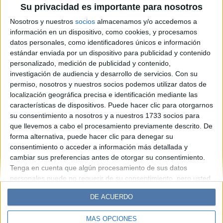
Su privacidad es importante para nosotros
transforma un insulto en un
Nosotros y nuestros
socios
almacenamos y/o accedemos a
himno
información en un dispositivo, como cookies, y procesamos
datos personales, como identificadores únicos e información
estándar enviada por un dispositivo para publicidad y contenido
Espacio Publicitario
personalizado, medición de publicidad y contenido,
investigación de audiencia y desarrollo de servicios.
Con su
permiso, nosotros y nuestros socios podemos utilizar datos de
localización geográfica precisa e identificación mediante las
características de dispositivos. Puede hacer clic para otorgarnos
su consentimiento a nosotros y a nuestros 1733 socios para
que llevemos a cabo el procesamiento previamente descrito. De
forma alternativa, puede hacer clic para denegar su
consentimiento o acceder a información más detallada y
cambiar sus preferencias antes de otorgar su consentimiento.
Diario Perfil
Caras
Noticias
Fortuna
Tenga en cuenta que algún procesamiento de sus datos
personales puede no requerir de su consentimiento, pero usted
Hombre
Weekend
Parabrisas
Supercampo
tiene el derecho de rechazar tal procesamiento. Sus
Look
Luz
Mía
Lunateen
Break
BATimes
DE ACUERDO
preferencias se aplicarán solo a este sitio web. Puede cambiar
sus preferencias o retirar su consentimiento en cualquier
MÁS OPCIONES
momento volviendo a este sitio y haciendo clic en el botón