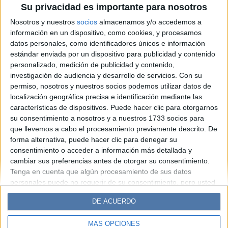
Su privacidad es importante para nosotros
el sueño vuelven a ser
Nosotros y nuestros
socios
almacenamos y/o accedemos a
tendencia
información en un dispositivo, como cookies, y procesamos
datos personales, como identificadores únicos e información
estándar enviada por un dispositivo para publicidad y contenido
Espacio Publicitario
personalizado, medición de publicidad y contenido,
investigación de audiencia y desarrollo de servicios.
Con su
permiso, nosotros y nuestros socios podemos utilizar datos de
localización geográfica precisa e identificación mediante las
características de dispositivos. Puede hacer clic para otorgarnos
su consentimiento a nosotros y a nuestros 1733 socios para
que llevemos a cabo el procesamiento previamente descrito. De
forma alternativa, puede hacer clic para denegar su
consentimiento o acceder a información más detallada y
cambiar sus preferencias antes de otorgar su consentimiento.
Diario Perfil
Caras
Noticias
Fortuna
Tenga en cuenta que algún procesamiento de sus datos
personales puede no requerir de su consentimiento, pero usted
Hombre
Weekend
Parabrisas
Supercampo
tiene el derecho de rechazar tal procesamiento. Sus
Look
Luz
Mía
Lunateen
Break
BATimes
DE ACUERDO
preferencias se aplicarán solo a este sitio web. Puede cambiar
sus preferencias o retirar su consentimiento en cualquier
MÁS OPCIONES
momento volviendo a este sitio y haciendo clic en el botón