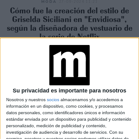
MODA
27-09-2024 11:21
Cómo fue la creación del estilo de
Griselda Siciliani en "Envidiosa",
según la diseñadora de vestuario de
la serie de Netflix
Lorena Díaz, diseñadora de vestuario de la serie del
momento, nos cuenta en exclusiva las claves para diseñar
el estilo de la actriz.
Su privacidad es importante para nosotros
Nosotros y nuestros
socios
almacenamos y/o accedemos a
información en un dispositivo, como cookies, y procesamos
datos personales, como identificadores únicos e información
estándar enviada por un dispositivo para publicidad y contenido
personalizado, medición de publicidad y contenido,
investigación de audiencia y desarrollo de servicios.
Con su
permiso, nosotros y nuestros socios podemos utilizar datos de