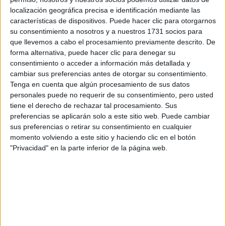
localización geográfica precisa e identificación mediante las
características de dispositivos. Puede hacer clic para otorgarnos
su consentimiento a nosotros y a nuestros 1731 socios para
que llevemos a cabo el procesamiento previamente descrito. De
forma alternativa, puede hacer clic para denegar su
consentimiento o acceder a información más detallada y
MODA
26-09-2024 10:00
cambiar sus preferencias antes de otorgar su consentimiento.
Las carteras tendencia ideales para
Tenga en cuenta que algún procesamiento de sus datos
incorporar a tu guardarropa en el
personales puede no requerir de su consentimiento, pero usted
2025
tiene el derecho de rechazar tal procesamiento. Sus
preferencias se aplicarán solo a este sitio web. Puede cambiar
La temporada primavera-verano trae consigo diversas
sus preferencias o retirar su consentimiento en cualquier
opciones de accesorios para lucir a tu estilo. Desde el
momento volviendo a este sitio y haciendo clic en el botón
legendario bolso Baguette hasta los más modernos y
"Privacidad" en la parte inferior de la página web.
versátiles. Te mostramos cuáles son las mejores
tendencias de carteras de mano para el próximo año.