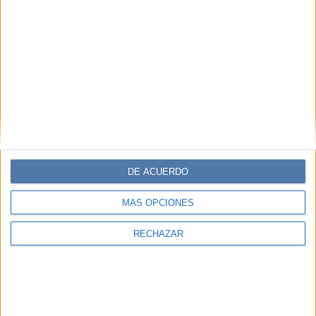
2025, Kosiuko deslumbró durante la presentación de su
nueva colección dónde las texturas y el movimiento
fueron los protagonistas. Te mostramos el look que
conquistó las pasarelas.
DE ACUERDO
MÁS OPCIONES
RECHAZAR