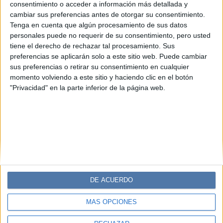
Tus infaltables de Maybelline para un
consentimiento o acceder a información más detallada y
clean look
cambiar sus preferencias antes de otorgar su consentimiento.
Tenga en cuenta que algún procesamiento de sus datos
Rubor, máscara de pestañas, gel de cejas y delineador de
personales puede no requerir de su consentimiento, pero usted
labios: los cuatro productos de la marca con fórmulas
tiene el derecho de rechazar tal procesamiento. Sus
innovadoras, tonos versátiles y acabados de alto impacto
preferencias se aplicarán solo a este sitio web. Puede cambiar
para un look radiante en pocos pasos.
sus preferencias o retirar su consentimiento en cualquier
momento volviendo a este sitio y haciendo clic en el botón
"Privacidad" en la parte inferior de la página web.
DE ACUERDO
MÁS OPCIONES
Diario Perfil
Caras
Noticias
Fortuna